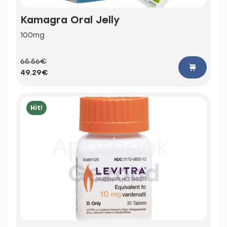
Kamagra Oral Jelly
100mg
65.56€
49.29€
Hit!