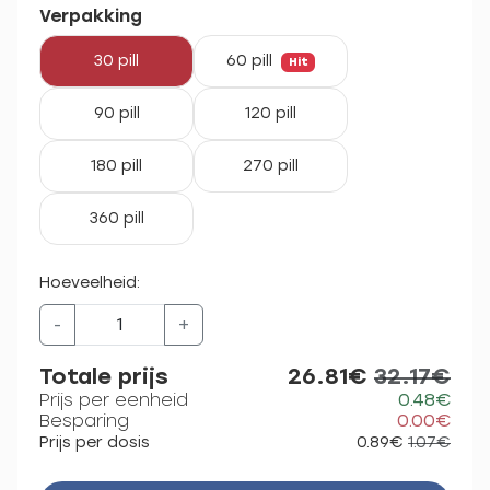
Verpakking
30 pill
60 pill
Hit
90 pill
120 pill
180 pill
270 pill
360 pill
Hoeveelheid:
-
+
Totale prijs
26.81€
32.17€
Prijs per eenheid
0.48€
Besparing
0.00€
Prijs per dosis
0.89€
1.07€