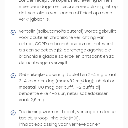
zonder recept te kopen, met levering binnen
meerdere dagen en discrete verpakking; let op
dat Ventolin in veel landen officieel op recept
verkrijgbaar is.
Ventolin (salbutamol/albuterol) wordt gebruikt
voor acute en chronische verlichting van
astma, COPD en bronchospasmen; het werkt
als een selectieve β2-adrenerge agonist die
bronchiale gladde spiercellen ontspant en zo
de luchtwegen verwijdt.
Gebruikelijke dosering: tabletten 2–4 mg oraal
3–4 keer per dag (max ≈32 mg/dag); inhalator
meestal 100 mcg per puff, 1–2 puffs bij
behoefte elke 4–6 uur; nebulisatiedosissen
vaak 2,5 mg.
Toedieningsvormen: tablet, verlengde-release
tablet, siroop, inhalatie (MDI),
inhalatieoplossing voor vernevelaar en