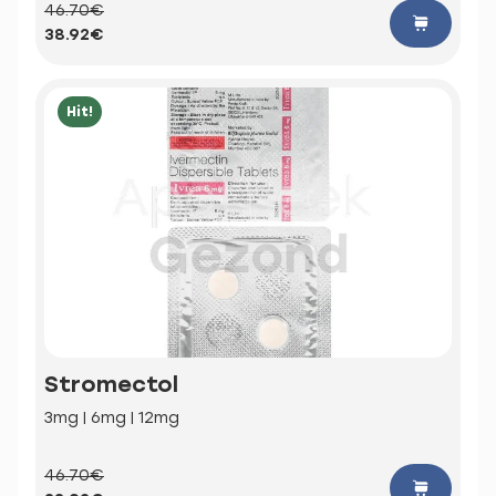
46.70€
38.92€
Hit!
Stromectol
3mg | 6mg | 12mg
46.70€