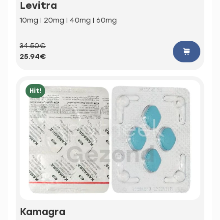
Levitra
10mg | 20mg | 40mg | 60mg
34.50€
25.94€
Hit!
Kamagra