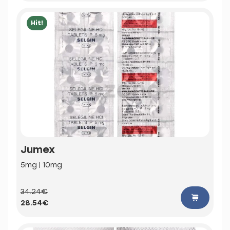
Hit!
Jumex
5mg | 10mg
34.24€
28.54€