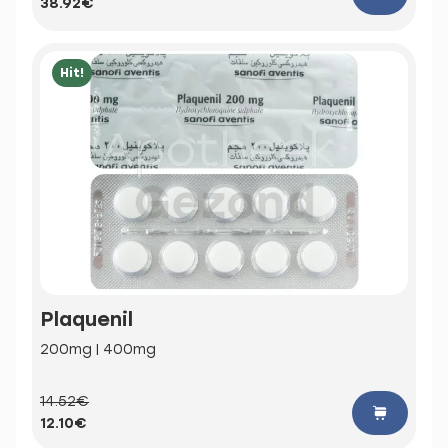
38.92€
Hit!
Plaquenil
200mg | 400mg
14.52€
12.10€