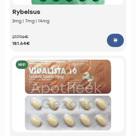
Rybelsus
3mg | 7mg | 14mg
217.96€
181.64€
Hit!