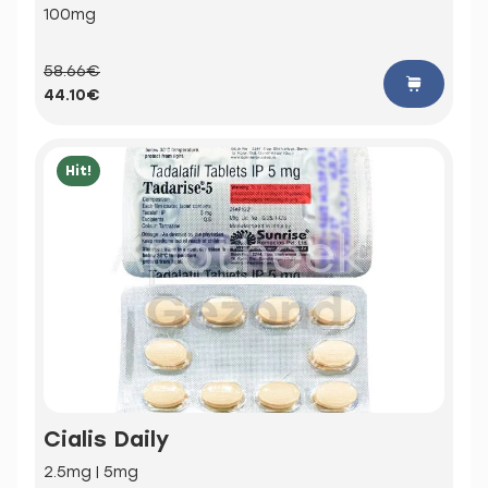
100mg
58.66€
44.10€
Hit!
Cialis Daily
2.5mg | 5mg