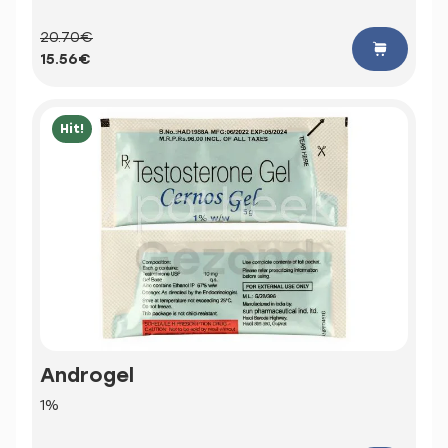
20.70€
15.56€
Hit!
Androgel
1%