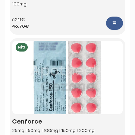
100mg
62.11€
46.70€
Hit!
Cenforce
25mg | 50mg | 100mg | 150mg | 200mg