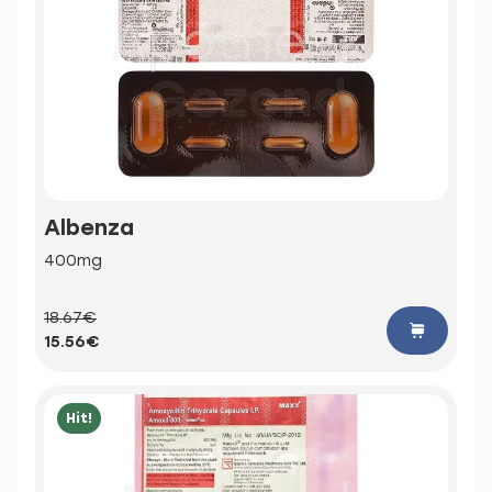
Albenza
400mg
18.67€
15.56€
Hit!