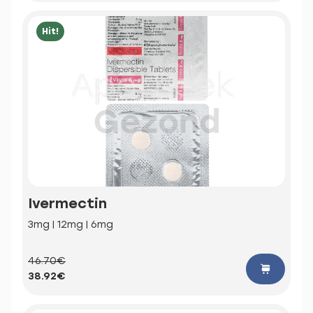
Hit!
Ivermectin
3mg | 12mg | 6mg
46.70€
38.92€