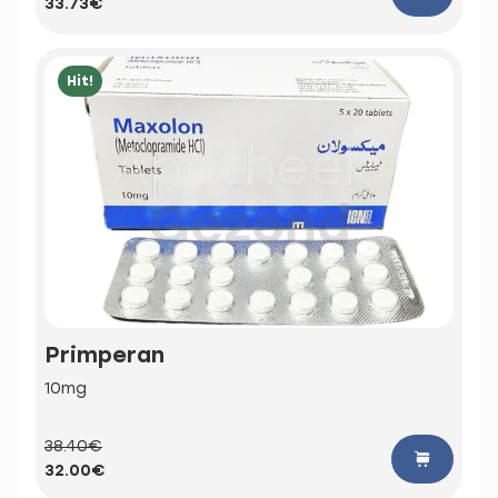
33.73€
Hit!
Primperan
10mg
38.40€
32.00€