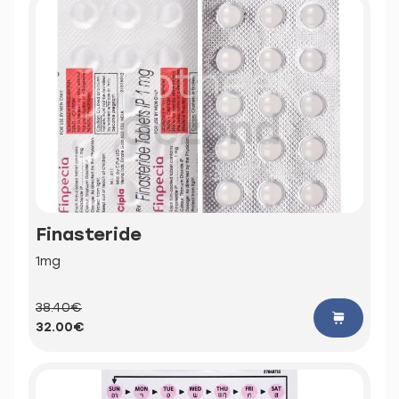
Finasteride
1mg
38.40€
32.00€