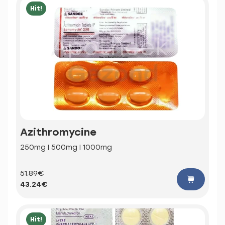
Hit!
Azithromycine
250mg | 500mg | 1000mg
51.89€
43.24€
Hit!