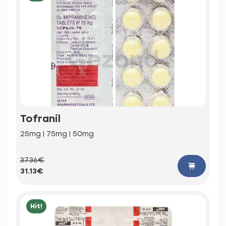
Tofranil
25mg | 75mg | 50mg
37.36€
31.13€
Hit!