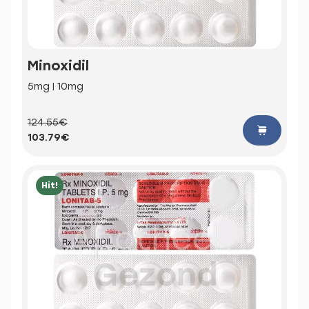
Minoxidil
5mg | 10mg
124.55€
103.79€
Hit!