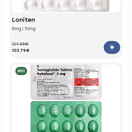
Loniten
5mg | 10mg
124.55€
103.79€
Hit!