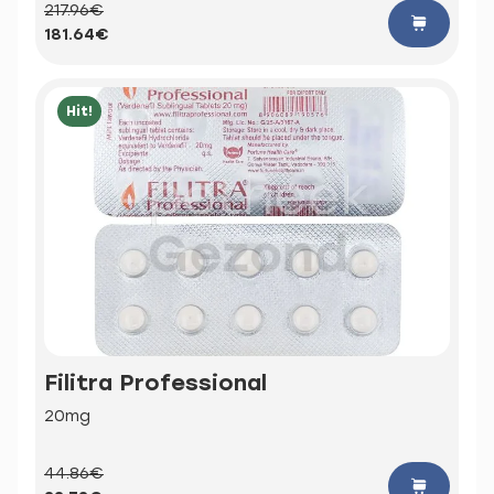
217.96€
181.64€
Hit!
Filitra Professional
20mg
44.86€