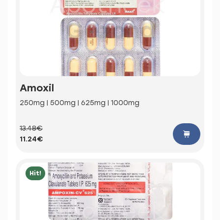
Amoxil
250mg | 500mg | 625mg | 1000mg
13.48€
11.24€
Hit!