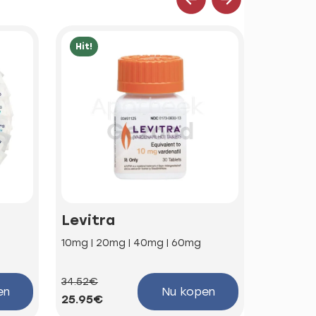
Hit!
Hit!
Levitra
Kamag
10mg | 20mg | 40mg | 60mg
100mg
34.52€
58.68€
en
Nu kopen
25.95€
44.12€