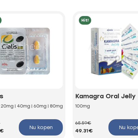
Hit!
is
Kamagra Oral Jelly
| 20mg | 40mg | 60mg | 80mg
100mg
€
65.59€
Nu kopen
Nu kop
5€
49.31€