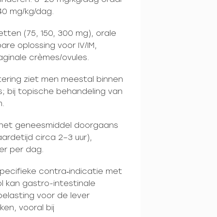
40 mg/kg/dag.
tten (75, 150, 300 mg), orale
are oplossing voor IV/IM,
aginale crèmes/ovules.
etering ziet men meestal binnen
s; bij topische behandeling van
n.
t het geneesmiddel doorgaans
ardetijd circa 2–3 uur),
er per dag.
pecifieke contra‑indicatie met
l kan gastro-intestinale
belasting voor de lever
en, vooral bij