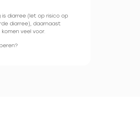
s diarree (let op risico op
erde diarree), daarnaast
g komen veel voor.
oberen?