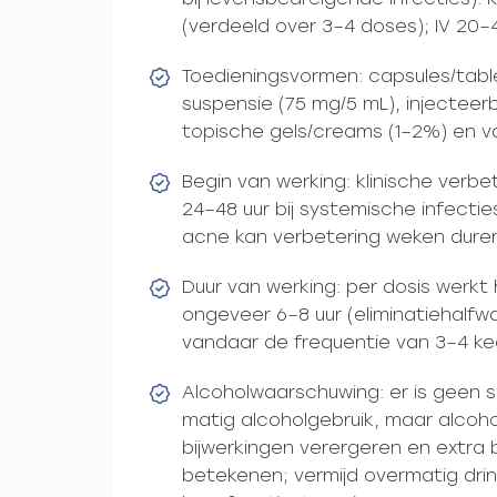
(verdeeld over 3–4 doses); IV 20–
Toedieningsvormen: capsules/table
suspensie (75 mg/5 mL), injecteerb
topische gels/creams (1–2%) en v
Begin van werking: klinische verb
24–48 uur bij systemische infectie
acne kan verbetering weken dure
Duur van werking: per dosis werk
ongeveer 6–8 uur (eliminatiehalfwa
vandaar de frequentie van 3–4 ke
Alcoholwaarschuwing: er is geen s
matig alcoholgebruik, maar alcoho
bijwerkingen verergeren en extra 
betekenen; vermijd overmatig drink