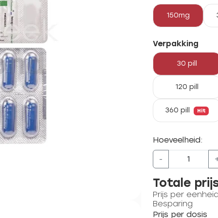
150mg
Verpakking
30 pill
120 pill
360 pill
Hit
Hoeveelheid:
-
Totale prij
Prijs per eenhei
Besparing
Prijs per dosis