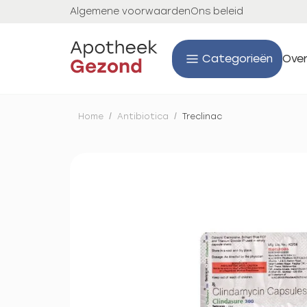
Algemene voorwaarden
Ons beleid
Categorieën
Over
Home
/
Antibiotica
/
Treclinac