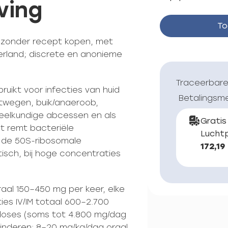
ving
To
c zonder recept kopen, met
erland; discrete en anonieme
Traceerbare
ruikt voor infecties van huid
Betalingsm
htwegen, buik/anaeroob,
eelkundige abcessen en als
Gratis
Het remt bacteriële
Luchtp
n de 50S-ribosomale
172,19
isch, bij hoge concentraties
raal 150–450 mg per keer, elke
cties IV/IM totaal 600–2.700
doses (soms tot 4.800 mg/dag
 Kinderen: 8–20 mg/kg/dag oraal