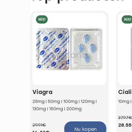
Hit!
Hit!
Viagra
Cial
25mg | 50mg | 100mg | 120mg |
10mg 
130mg | 150mg | 200mg
37.97
28.5
29.91€
Nu kopen