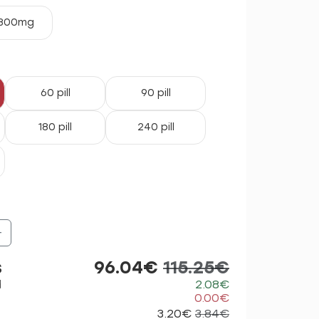
300mg
60 pill
90 pill
180 pill
240 pill
+
s
96.04€
115.25€
d
2.08€
0.00€
3.20€
3.84€