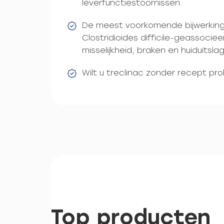
leverfunctiestoornissen.
De meest voorkomende bijwerking i
Clostridioides difficile-geassocie
misselijkheid, braken en huiduitsla
Wilt u treclinac zonder recept pr
Top producten