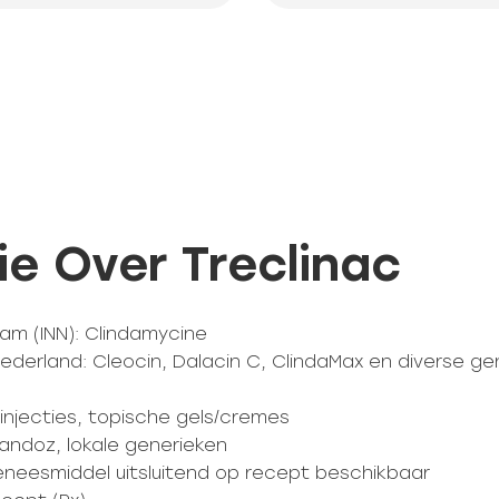
ie Over Treclinac
aam (INN): Clindamycine
derland: Cleocin, Dalacin C, ClindaMax en diverse ge
injecties, topische gels/cremes
Sandoz, lokale generieken
Geneesmiddel uitsluitend op recept beschikbaar