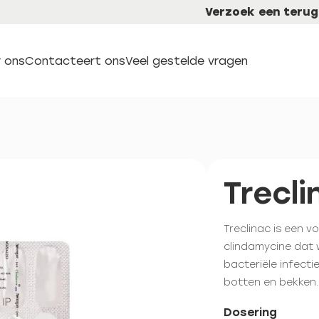
Verzoek een terug
 ons
Contacteert ons
Veel gestelde vragen
Trecli
Treclinac is een 
clindamycine dat 
bacteriële infecti
botten en bekken.
Dosering