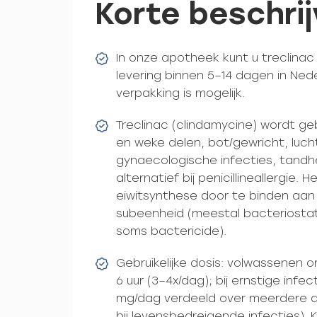
Korte beschrij
In onze apotheek kunt u treclina
levering binnen 5–14 dagen in Ned
verpakking is mogelijk.
Treclinac (clindamycine) wordt geb
en weke delen, bot/gewricht, luc
gynaecologische infecties, tandh
alternatief bij penicillineallergie. 
eiwitsynthese door te binden aa
subeenheid (meestal bacteriostat
soms bactericide).
Gebruikelijke dosis: volwassenen o
6 uur (3–4x/dag); bij ernstige infe
mg/dag verdeeld over meerdere 
bij levensbedreigende infecties).