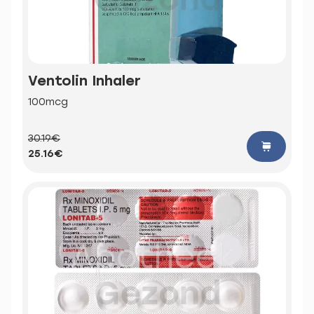
Ventolin Inhaler
100mcg
30.19€
25.16€