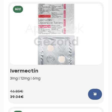
Hit!
Ivermectin
3mg | 12mg | 6mg
46.85€
39.04€