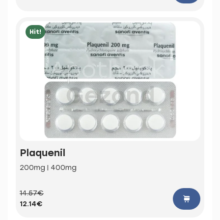
Hit!
Plaquenil
200mg | 400mg
14.57€
12.14€