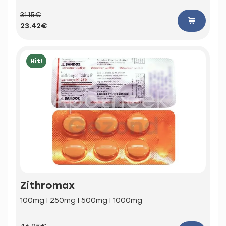
31.15€
23.42€
Hit!
Zithromax
100mg | 250mg | 500mg | 1000mg