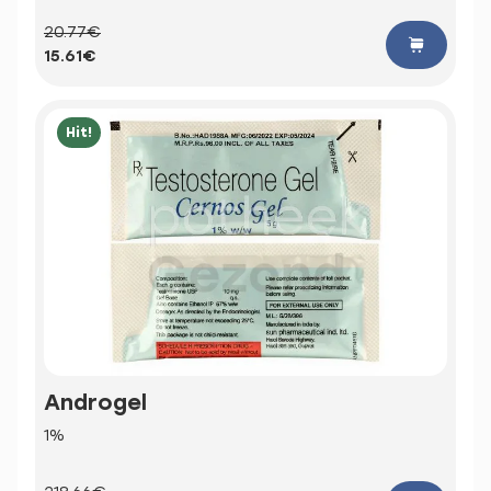
20.77€
15.61€
Hit!
Androgel
1%