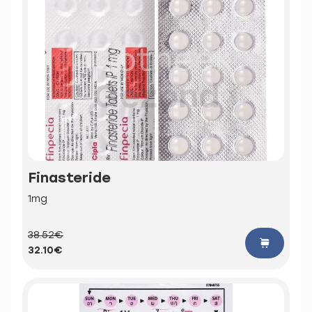
Finasteride
1mg
38.52€
32.10€