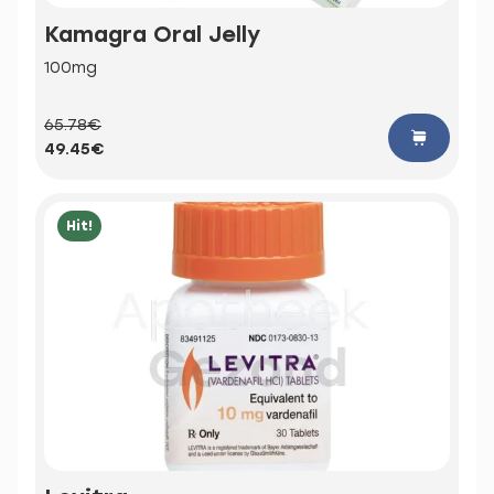
Kamagra Oral Jelly
100mg
65.78€
49.45€
Hit!