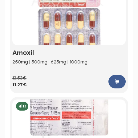
Amoxil
250mg | 500mg | 625mg | 1000mg
13.53€
11.27€
Hit!