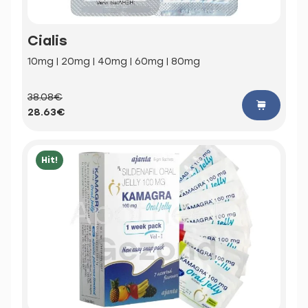
Cialis
10mg | 20mg | 40mg | 60mg | 80mg
38.08€
28.63€
Hit!