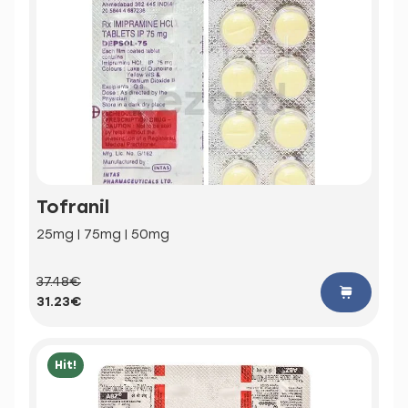
Tofranil
25mg | 75mg | 50mg
37.48€
31.23€
Hit!