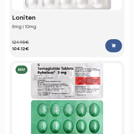
Loniten
5mg | 10mg
124.95€
104.12€
Hit!