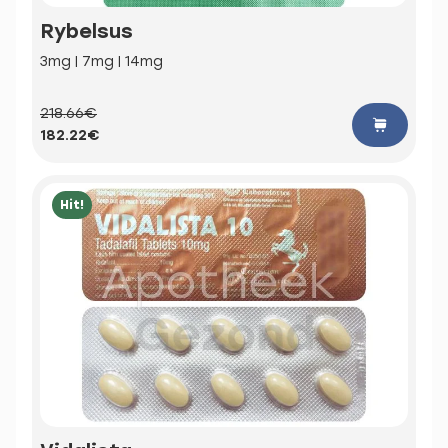
Rybelsus
3mg | 7mg | 14mg
218.66€
182.22€
Hit!