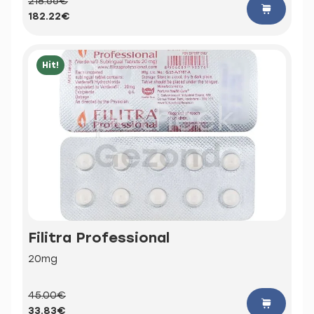
218.66€
182.22€
Hit!
Filitra Professional
20mg
45.00€
33.83€