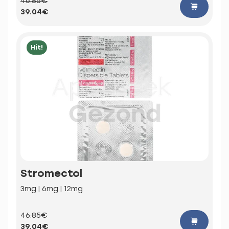
46.85€
39.04€
Hit!
Stromectol
3mg | 6mg | 12mg
46.85€
39.04€