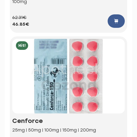
100mg
62.31€
46.85€
Hit!
Cenforce
25mg | 50mg | 100mg | 150mg | 200mg