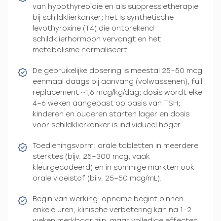
van hypothyreoïdie en als suppressietherapie
bij schildklierkanker; het is synthetische
levothyroxine (T4) die ontbrekend
schildklierhormoon vervangt en het
metabolisme normaliseert.
De gebruikelijke dosering is meestal 25–50 mcg
eenmaal daags bij aanvang (volwassenen), full
replacement ~1,6 mcg/kg/dag; dosis wordt elke
4–6 weken aangepast op basis van TSH;
kinderen en ouderen starten lager en dosis
voor schildklierkanker is individueel hoger.
Toedieningsvorm: orale tabletten in meerdere
sterktes (bijv. 25–300 mcg, vaak
kleurgecodeerd) en in sommige markten ook
orale vloeistof (bijv. 25–50 mcg/mL).
Begin van werking: opname begint binnen
enkele uren; klinische verbetering kan na 1–2
weken merkbaar zijn, maar volledige effecten