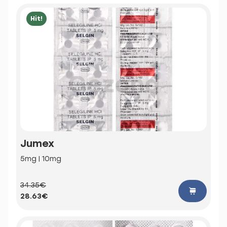
Hit!
Jumex
5mg | 10mg
34.35€
28.63€