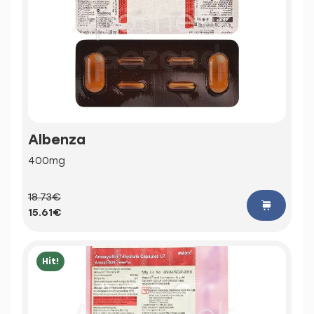
Albenza
400mg
18.73€
15.61€
Hit!