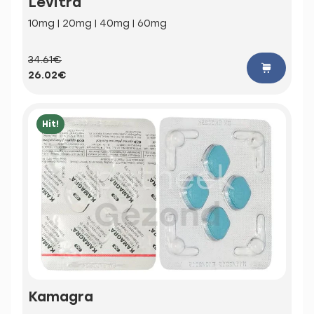
Levitra
10mg | 20mg | 40mg | 60mg
34.61€
26.02€
Hit!
Kamagra