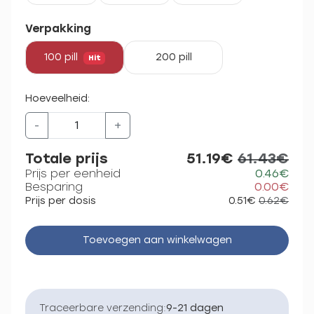
Verpakking
100 pill
200 pill
Hit
Hoeveelheid:
-
+
Totale prijs
51.19€
61.43€
Prijs per eenheid
0.46€
Besparing
0.00€
Prijs per dosis
0.51€
0.62€
Toevoegen aan winkelwagen
Traceerbare verzending:
9-21 dagen