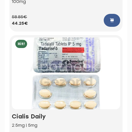
100mg
58.85€
44.25€
Hit!
Cialis Daily
2.5mg | 5mg