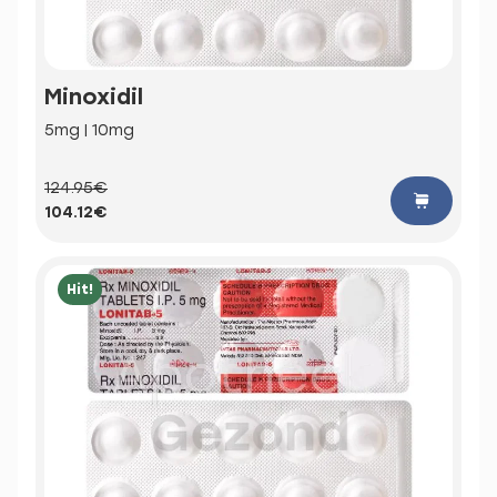
Minoxidil
5mg | 10mg
124.95€
104.12€
Hit!