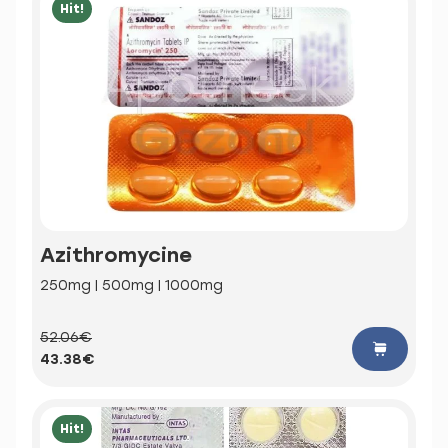
Hit!
Azithromycine
250mg | 500mg | 1000mg
52.06€
43.38€
Hit!