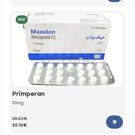
Hit!
Primperan
10mg
38.52€
32.10€