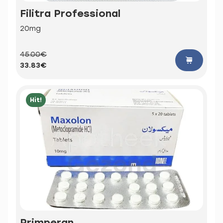
Filitra Professional
20mg
45.00€
33.83€
Hit!
Primperan