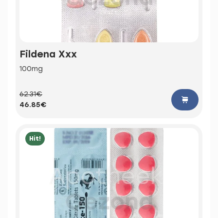
Fildena Xxx
100mg
62.31€
46.85€
Hit!