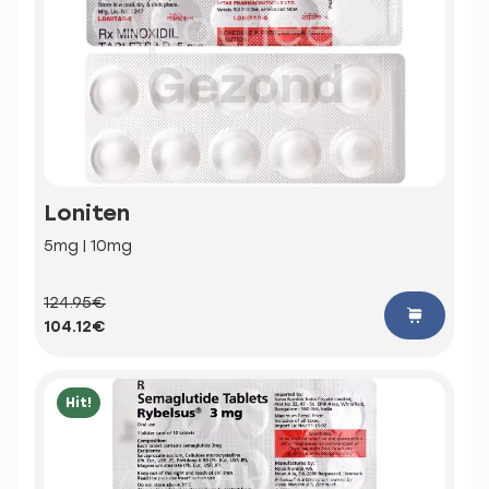
Loniten
5mg | 10mg
124.95€
104.12€
Hit!