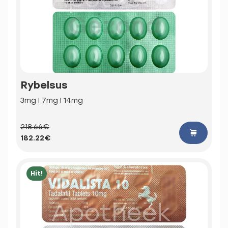
Rybelsus
3mg | 7mg | 14mg
218.66€
182.22€
Hit!