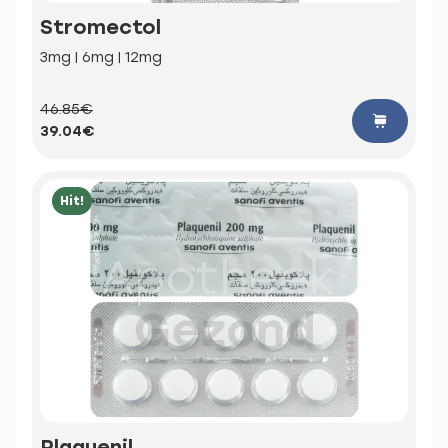
Stromectol
3mg | 6mg | 12mg
46.85€
39.04€
Hit!
Plaquenil