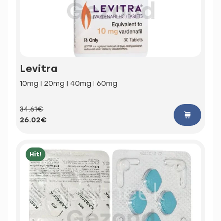
Levitra
10mg | 20mg | 40mg | 60mg
34.61€
26.02€
Hit!