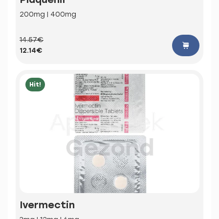
200mg | 400mg
14.57€
12.14€
Hit!
Ivermectin