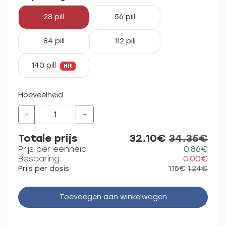
28 pill
56 pill
84 pill
112 pill
140 pill
Hit
Hoeveelheid:
-
+
Totale prijs
32.10€
34.35€
Prijs per eenheid
0.86€
Besparing
0.00€
Prijs per dosis
1.15€
1.24€
Toevoegen aan winkelwagen