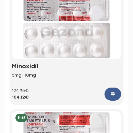
Minoxidil
5mg | 10mg
124.95€
104.12€
Hit!