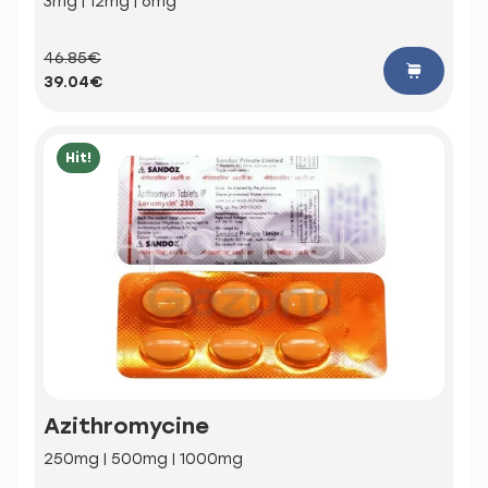
3mg | 12mg | 6mg
46.85€
39.04€
Hit!
Azithromycine
250mg | 500mg | 1000mg