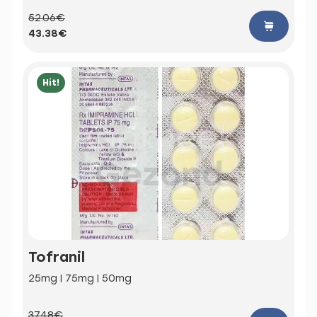
52.06€
43.38€
Hit!
Tofranil
25mg | 75mg | 50mg
37.48€