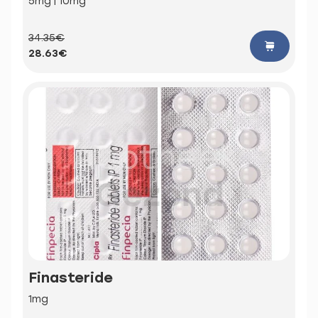
5mg | 10mg
34.35€
28.63€
Finasteride
1mg