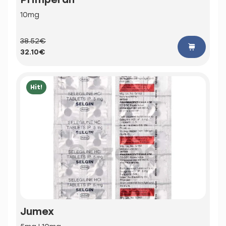
10mg
38.52€
32.10€
Hit!
Jumex