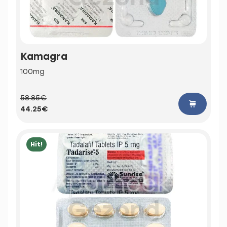
Kamagra
100mg
58.85€
44.25€
Hit!