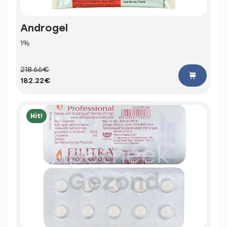
Androgel
1%
218.66€
182.22€
Hit!