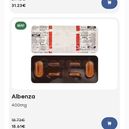
31.23€
Hit!
Albenza
400mg
18.73€
15.61€