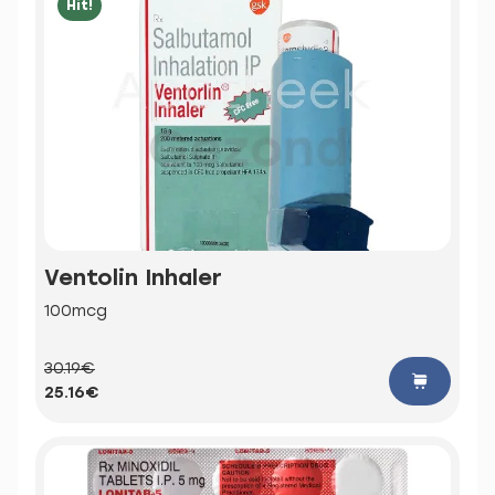
Hit!
Ventolin Inhaler
100mcg
30.19€
25.16€