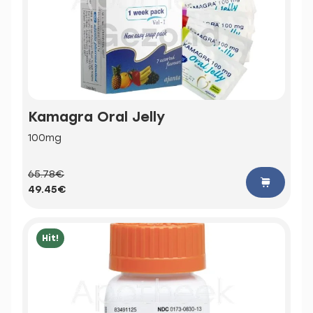
Kamagra Oral Jelly
100mg
65.78€
49.45€
Hit!