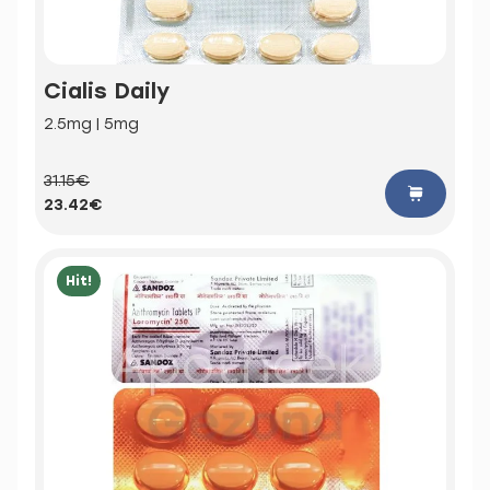
Cialis Daily
2.5mg | 5mg
31.15€
23.42€
Hit!