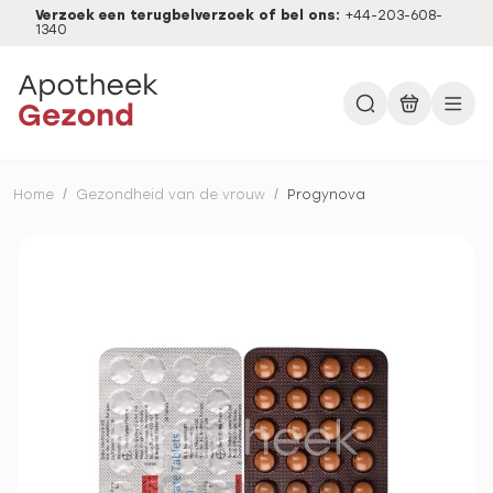
Verzoek een terugbelverzoek of bel ons:
+44-203-608-
1340
Home
/
Gezondheid van de vrouw
/
Progynova