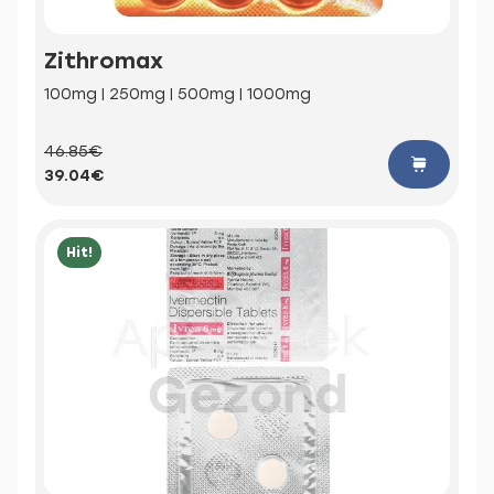
Zithromax
100mg | 250mg | 500mg | 1000mg
46.85€
39.04€
Hit!