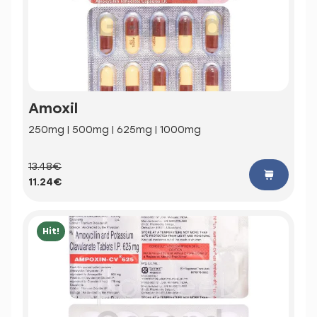
Amoxil
250mg | 500mg | 625mg | 1000mg
13.48€
11.24€
Hit!