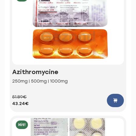
Azithromycine
250mg | 500mg | 1000mg
51.89€
43.24€
Hit!