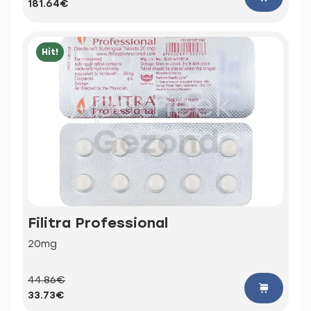
181.64€
Hit!
Filitra Professional
20mg
44.86€
33.73€