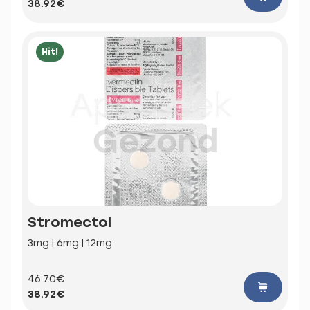
38.92€
Hit!
Stromectol
3mg | 6mg | 12mg
46.70€
38.92€