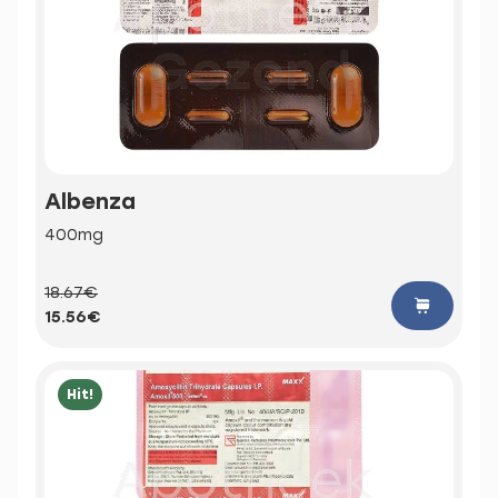
Albenza
400mg
18.67€
15.56€
Hit!