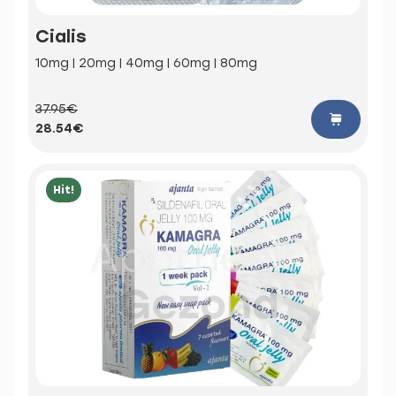
Cialis
10mg | 20mg | 40mg | 60mg | 80mg
37.95€
28.54€
Hit!