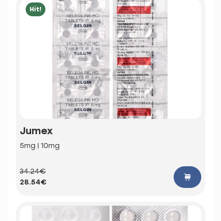
Hit!
Jumex
5mg | 10mg
34.24€
28.54€