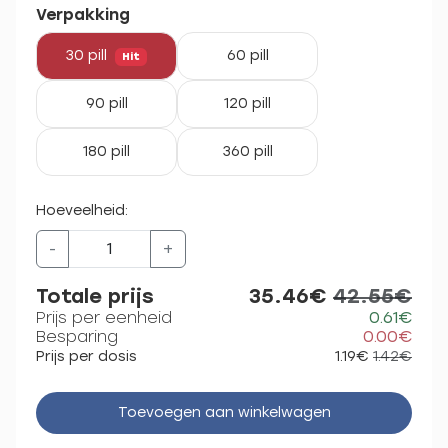
Verpakking
30 pill
60 pill
Hit
90 pill
120 pill
180 pill
360 pill
Hoeveelheid:
-
+
Totale prijs
35.46€
42.55€
Prijs per eenheid
0.61€
Besparing
0.00€
Prijs per dosis
1.19€
1.42€
Toevoegen aan winkelwagen