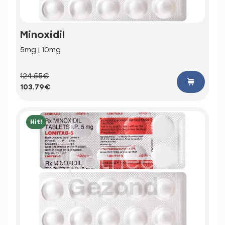
Minoxidil
5mg | 10mg
124.55€
103.79€
Hit!