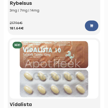
Rybelsus
3mg | 7mg | 14mg
217.96€
181.64€
Hit!
Vidalista