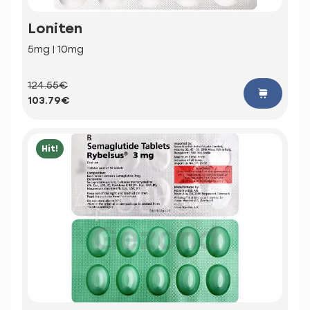
Loniten
5mg | 10mg
124.55€
103.79€
Hit!