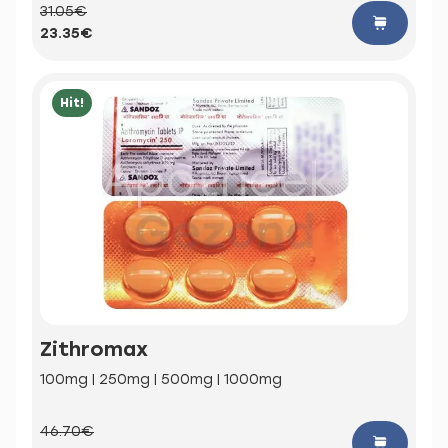
31.05€
23.35€
Hit!
Zithromax
100mg | 250mg | 500mg | 1000mg
46.70€