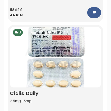
58.66€
44.10€
Hit!
Cialis Daily
2.5mg | 5mg