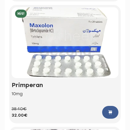
Hit!
Primperan
10mg
38.40€
32.00€