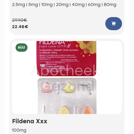
2.5mg | 5mg | 10mg | 20mg | 40mg | 60mg | 80mg
29.90€
22.48€
Hit!
Fildena Xxx
100mg