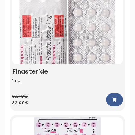
Finasteride
1mg
38.40€
32.00€