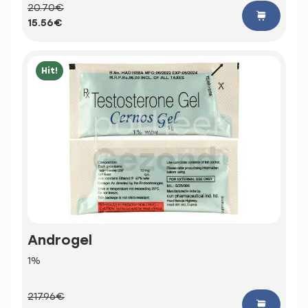
20.70€
15.56€
Hit!
Androgel
1%
217.96€