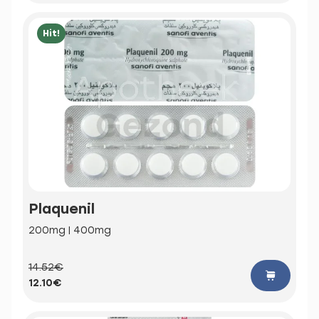
Hit!
Plaquenil
200mg | 400mg
14.52€
12.10€