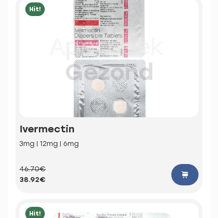
Hit!
Ivermectin
3mg | 12mg | 6mg
46.70€
38.92€
Hit!