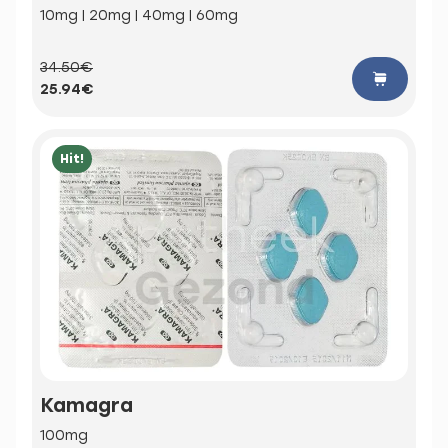
10mg | 20mg | 40mg | 60mg
34.50€
25.94€
Hit!
Kamagra
100mg