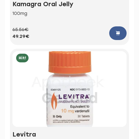
Kamagra Oral Jelly
100mg
65.56€
49.29€
Hit!
Levitra