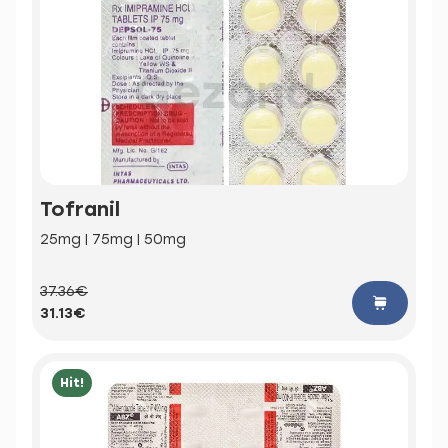
Tofranil
25mg | 75mg | 50mg
37.36€
31.13€
Hit!