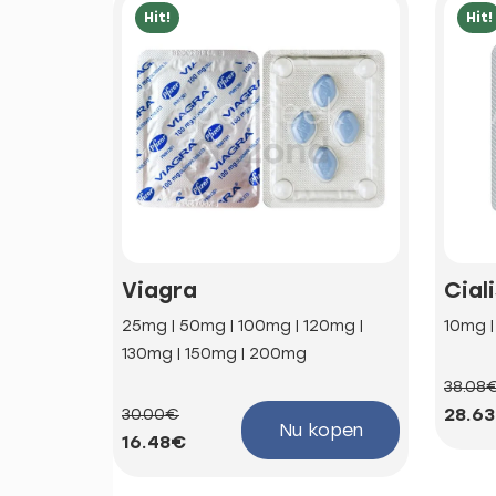
Hit!
Hit!
Viagra
Cial
25mg | 50mg | 100mg | 120mg |
10mg 
130mg | 150mg | 200mg
38.08
28.6
30.00€
Nu kopen
16.48€