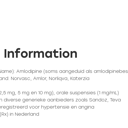
 Information
y Name): Amlodipine (soms aangeduid als amlodipinebes
d: Norvasc, Amlor, Norliqva, Katerzia
,5 mg, 5 mg en 10 mg), orale suspensies (1 mg/mL)
 en diverse generieke aanbieders zoals Sandoz, Teva
eregistreerd voor hypertensie en angina
 (Rx) in Nederland