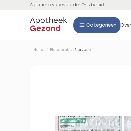
Algemene voorwaarden
Ons beleid
Categorieën
Over
Home
/
Bloeddruk
/
Norvasc