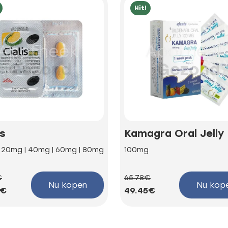
Hit!
is
Kamagra Oral Jelly
| 20mg | 40mg | 60mg | 80mg
100mg
€
65.78€
Nu kopen
Nu kop
3€
49.45€