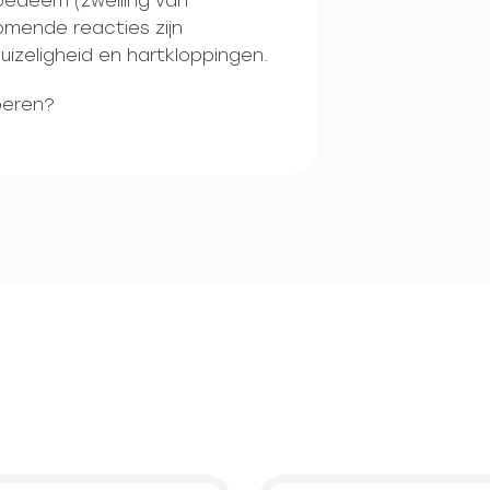
oedeem (zwelling van
omende reacties zijn
uizeligheid en hartkloppingen.
beren?