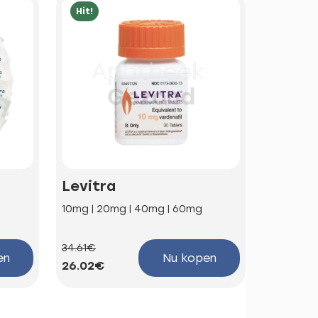
Hit!
Hit!
Levitra
Kamag
10mg | 20mg | 40mg | 60mg
100mg
34.61€
58.85€
en
Nu kopen
26.02€
44.25€