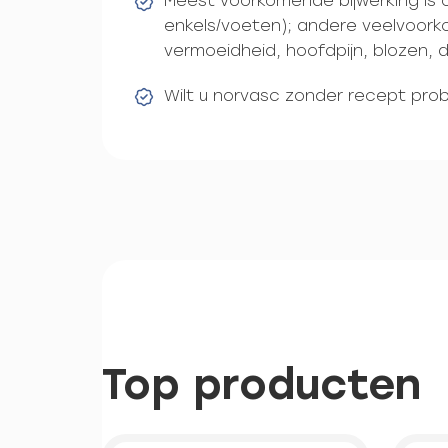
Meest voorkomende bijwerking is 
enkels/voeten); andere veelvoork
vermoeidheid, hoofdpijn, blozen, d
Wilt u norvasc zonder recept pro
Top producten