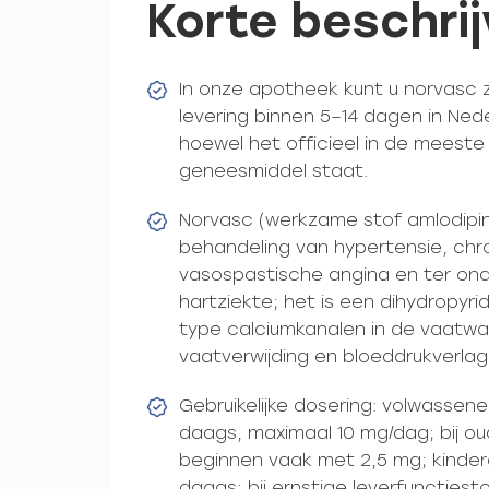
Korte beschrij
In onze apotheek kunt u norvasc
levering binnen 5–14 dagen in Ned
hoewel het officieel in de meeste 
geneesmiddel staat.
Norvasc (werkzame stof amlodipin
behandeling van hypertensie, chr
vasospastische angina en ter onde
hartziekte; het is een dihydropyri
type calciumkanalen in de vaatwa
vaatverwijding en bloeddrukverlag
Gebruikelijke dosering: volwasse
daags, maximaal 10 mg/dag; bij o
beginnen vaak met 2,5 mg; kinder
daags; bij ernstige leverfunctiest