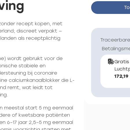
ving
To
 zonder recept kopen, met
erland; discreet verpakt —
landen als receptplichtig
Traceerbare
Betalingsm
e) wordt gebruikt voor de
Gratis
onische stabiele en
Luchtp
rsteuning bij coronaire
172,19
dine calciumkanaalblokker die L-
nd remt, wat leidt tot
ing.
nen meestal start 5 mg eenmaal
udere of kwetsbare patiënten
en 6–17 jaar 2,5–5 mg eenmaal
oornis voorzichtig starten met