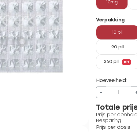
10mg
Verpakking
10 pill
90 pill
360 pill
Hit
Hoeveelheid:
-
Totale prij
Prijs per eenhei
Besparing
Prijs per dosis