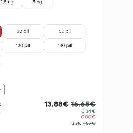
2,5mg
5mg
30 pill
60 pill
120 pill
180 pill
+
s
13.88€
16.65€
d
0.34€
0.00€
1.35€
1.62€