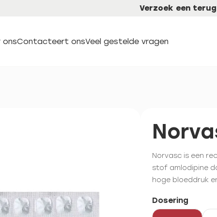
Verzoek een terug
 ons
Contacteert ons
Veel gestelde vragen
Norva
Norvasc is een re
stof amlodipine d
hoge bloeddruk en
Dosering