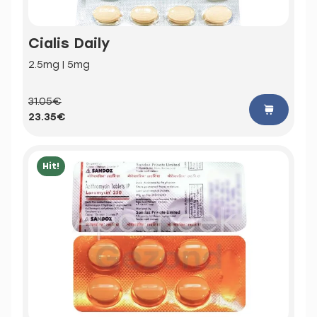
Cialis Daily
2.5mg | 5mg
31.05€
23.35€
Hit!