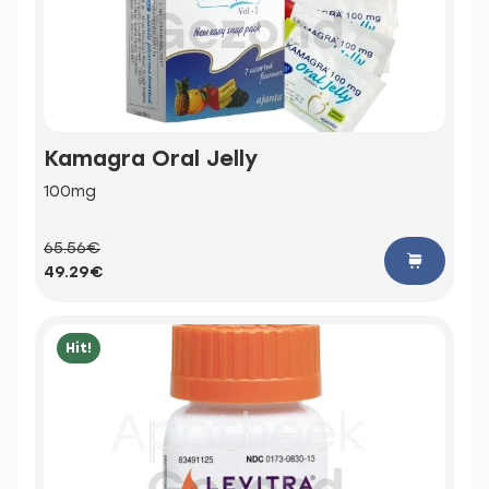
Kamagra Oral Jelly
100mg
65.56€
49.29€
Hit!