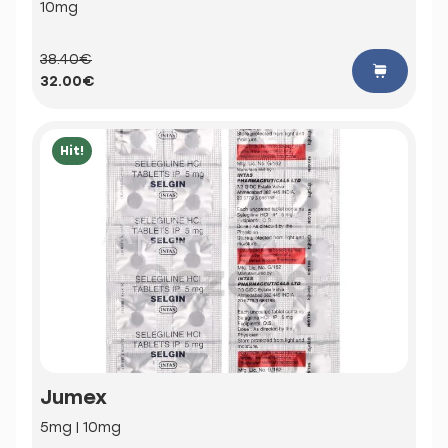
10mg
38.40€
32.00€
Hit!
Jumex
5mg | 10mg