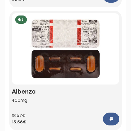
Hit!
Albenza
400mg
18.67€
15.56€