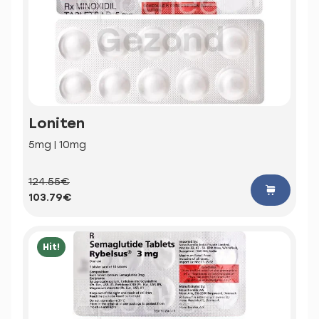
Loniten
5mg | 10mg
124.55€
103.79€
Hit!