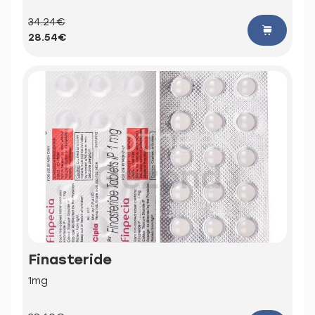
34.24€
28.54€
Finasteride
1mg