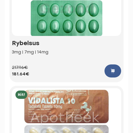
Rybelsus
3mg | 7mg | 14mg
217.96€
181.64€
Hit!