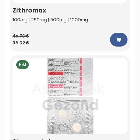
Zithromax
100mg | 250mg | 500mg | 1000mg
46.70€
38.92€
Hit!