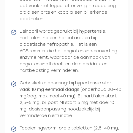
dat vaak niet legaal of onveilig — raadpleeg
altijd een arts en koop alleen bij erkende
apotheken.
Lisinopril wordt gebruikt bij hypertensie,
hartfalen, na een hartinfarct en bij
diabetische nefropathie. Het is een
ACE‑remmer die het angiotensine‑converting
enzyme remt, waardoor de aanmaak van
angiotensine II daalt en de bloeddruk en
hartbelasting verminderen.
Gebruikelijke dosering: bij hypertensie start
vaak 10 mg eenmaal daags (onderhoud 20–40
mg/dag, maximaal 40 mg). Bij hartfalen start
2,5–5 mg, bij post‑MI start 5 mg met doel 10
mg; dosisaanpassing noodzakelijk bij
verminderde nierfunctie.
Toedieningsvorm: orale tabletten (2,5–40 mg,