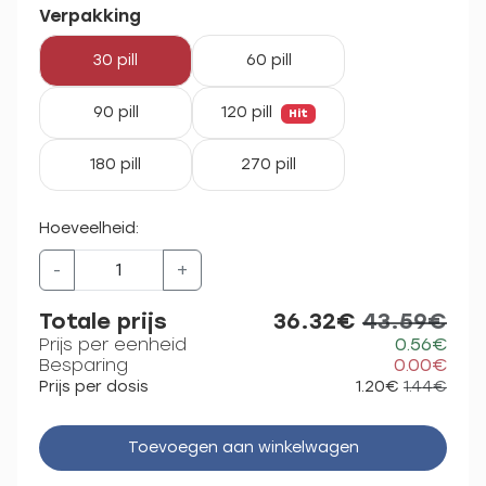
Verpakking
30 pill
60 pill
90 pill
120 pill
Hit
180 pill
270 pill
Hoeveelheid:
-
+
Totale prijs
36.32€
43.59€
Prijs per eenheid
0.56€
Besparing
0.00€
Prijs per dosis
1.20€
1.44€
Toevoegen aan winkelwagen