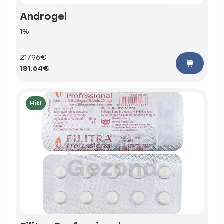
Androgel
1%
217.96€
181.64€
Hit!