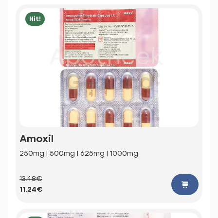
Hit!
Amoxil
250mg | 500mg | 625mg | 1000mg
13.48€
11.24€