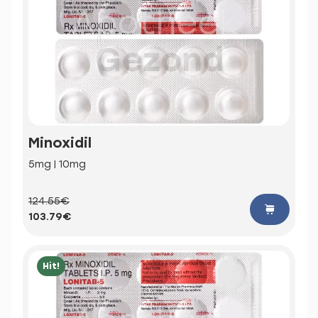
Minoxidil
5mg | 10mg
124.55€
103.79€
Hit!