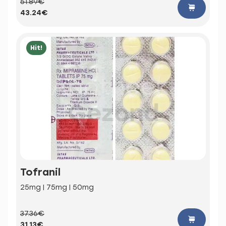
51.89€
43.24€
Hit!
Tofranil
25mg | 75mg | 50mg
37.36€
31.13€