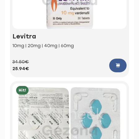
Levitra
10mg | 20mg | 40mg | 60mg
34.50€
25.94€
Hit!