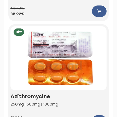
46.70€
38.92€
Hit!
Azithromycine
250mg | 500mg | 1000mg