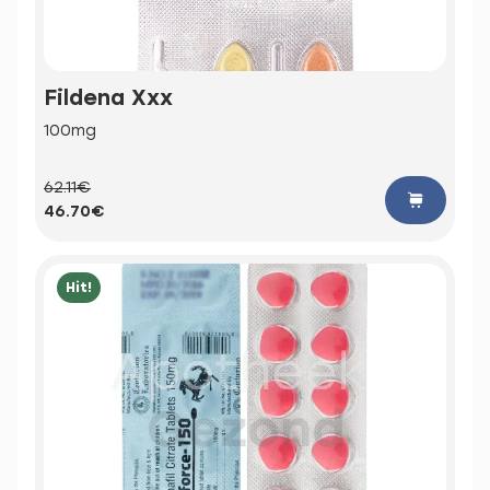
Fildena Xxx
100mg
62.11€
46.70€
Hit!