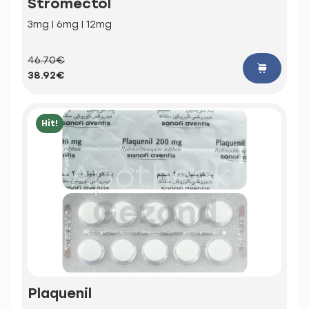
Stromectol
3mg | 6mg | 12mg
46.70€
38.92€
Hit!
Plaquenil