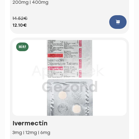
200mg | 400mg
14.52€
12.10€
Hit!
Ivermectin
3mg | 12mg | 6mg