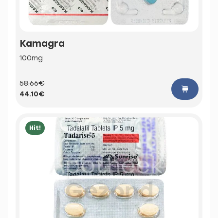
Kamagra
100mg
58.66€
44.10€
Hit!