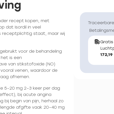
ving
onder recept kopen, met
Traceerbare
p dat Isordil in veel
Betalingsm
 receptplichtig staat, maar wij
Gratis
Luchtp
t gebruikt voor de behandeling
172,19
 het is een
gave van stikstofoxide (NO)
 vooral venen, waardoor de
vraag afnemen.
ntie 5–20 mg 2–3 keer per dag
effect); bij acute angina
 bij begin van pijn, herhaal zo
rlengde afgifte vaak 20–40 mg
ee interval.