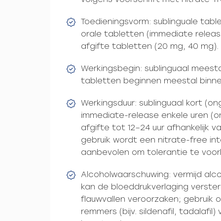
Toedieningsvorm: sublinguale table
orale tabletten (immediate relea
afgifte tabletten (20 mg, 40 mg).
Werkingsbegin: sublinguaal meesta
tabletten beginnen meestal binn
Werkingsduur: sublinguaal kort (o
immediate-release enkele uren (o
afgifte tot 12–24 uur afhankelijk v
gebruik wordt een nitrate-free int
aanbevolen om tolerantie te voo
Alcoholwaarschuwing: vermijd alcoh
kan de bloeddrukverlaging verster
flauwvallen veroorzaken; gebruik
remmers (bijv. sildenafil, tadalafil