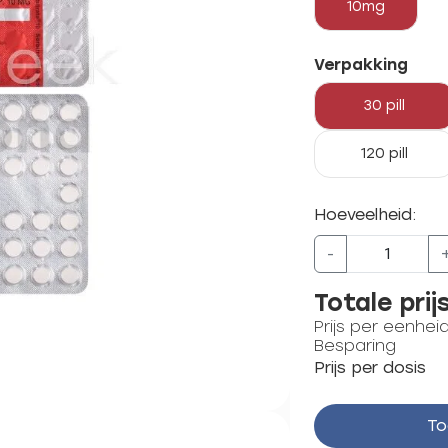
10mg
Verpakking
30 pill
120 pill
Hoeveelheid:
-
Totale prij
Prijs per eenhei
Besparing
Prijs per dosis
To