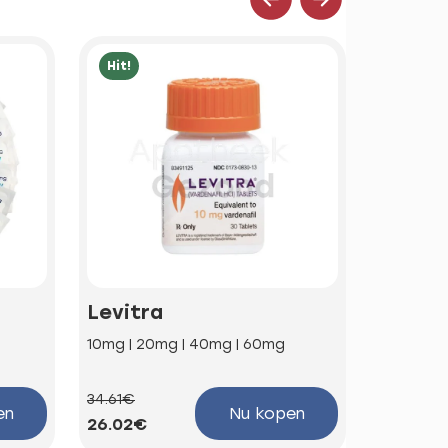
Hit!
Hit!
Levitra
Kamag
10mg | 20mg | 40mg | 60mg
100mg
34.61€
58.85€
en
Nu kopen
26.02€
44.25€