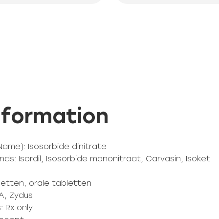
Information
Name): Isosorbide dinitrate
ds: Isordil, Isosorbide mononitraat, Carvasin, Isoket
etten, orale tabletten
A, Zydus
: Rx only