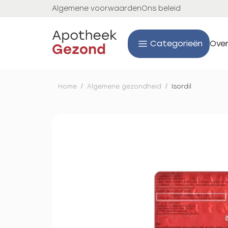
Algemene voorwaarden
Ons beleid
Categorieën
Over
Home
/
Algemene gezondheid
/
Isordil