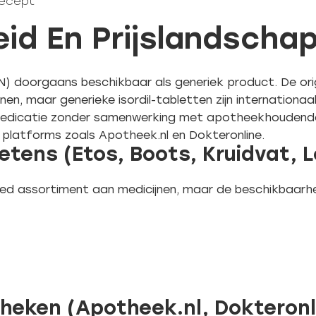
 recept
id En Prijslandscha
INN) doorgaans beschikbaar als generiek product. De orig
n, maar generieke isordil-tabletten zijn internationaa
medicatie zonder samenwerking met apotheekhoudende 
e platforms zoals Apotheek.nl en Dokteronline.
tens (Etos, Boots, Kruidvat, 
d assortiment aan medicijnen, maar de beschikbaarhei
theken (Apotheek.nl, Dokteronl