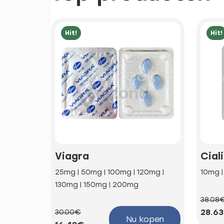
Hit!
Hit!
Viagra
Cial
25mg | 50mg | 100mg | 120mg |
10mg 
130mg | 150mg | 200mg
38.08
28.6
30.00€
Nu kopen