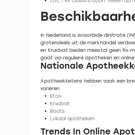
OTC / Rx classification: Alleen op
Beschikbaarhe
In Nederland is isosorbide dinitrate (
grotendeels uit de merkhandel verdwene
en Kruidvat bieden meestal geen Rx-
gaat via reguliere apotheken en onlin
Nationale Apotheekke
Apotheekketens hebben vaak een bree
variëren.
Etos
Kruidvat
Boots
Lokaal apotheken
Trends In Online Apo