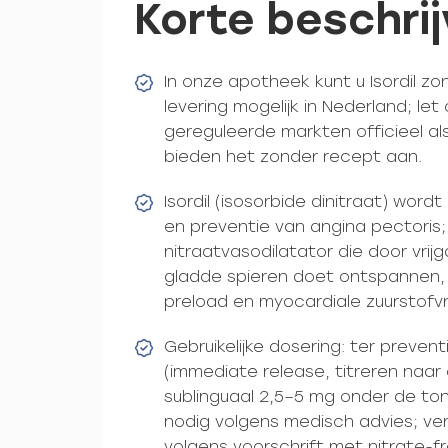
Korte beschrij
In onze apotheek kunt u Isordil z
levering mogelijk in Nederland; let o
gereguleerde markten officieel als
bieden het zonder recept aan.
Isordil (isosorbide dinitraat) word
en preventie van angina pectoris;
nitraatvasodilatator die door vrij
gladde spieren doet ontspannen,
preload en myocardiale zuurstof
Gebruikelijke dosering: ter preve
(immediate release, titreren naar 
sublinguaal 2,5–5 mg onder de tong
nodig volgens medisch advies; ve
volgens voorschrift met nitrate-fr