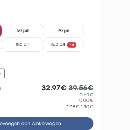
60 pill
90 pill
180 pill
360 pill
Hit
+
s
32.97€
39.56€
d
0.69€
0.00€
1.08€
1.30€
evoegen aan winkelwagen