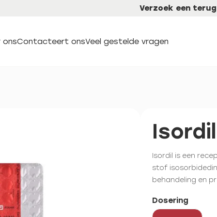
Verzoek een terug
 ons
Contacteert ons
Veel gestelde vragen
Isordil
Isordil is een re
stof isosorbidedi
behandeling en pr
Dosering