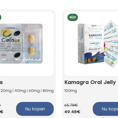
Hit!
is
Kamagra Oral Jelly
| 20mg | 40mg | 60mg | 80mg
100mg
€
65.78€
Nu kopen
Nu kop
3€
49.45€