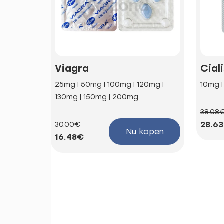
Viagra
Cial
25mg | 50mg | 100mg | 120mg |
10mg 
130mg | 150mg | 200mg
38.08
28.6
30.00€
Nu kopen
16.48€