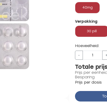
40mg
Verpakking
30 pill
Hoeveelheid:
-
Totale prij
Prijs per eenhei
Besparing
Prijs per dosis
To