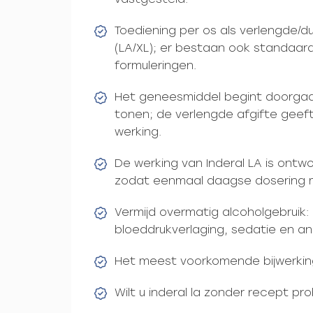
Toediening per os als verlengde/d
(LA/XL); er bestaan ook standaar
formuleringen.
Het geneesmiddel begint doorgaan
tonen; de verlengde afgifte geeft 
werking.
De werking van Inderal LA is ontw
zodat eenmaal daagse dosering mo
Vermijd overmatig alcoholgebruik:
bloeddrukverlaging, sedatie en an
Het meest voorkomende bijwerking
Wilt u inderal la zonder recept pr