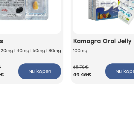
is
Kamagra Oral Jelly
| 20mg | 40mg | 60mg | 80mg
100mg
€
65.78€
Nu kopen
Nu kop
3€
49.45€