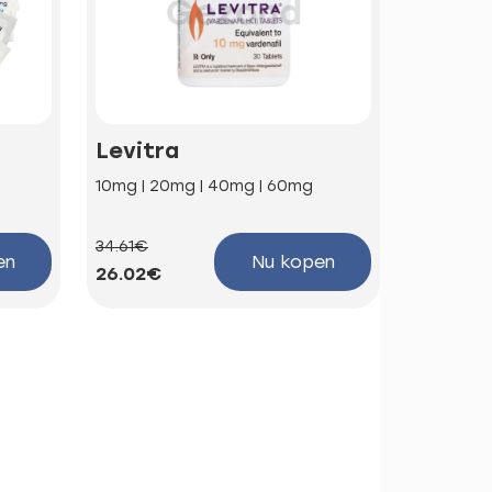
Levitra
Kamag
10mg | 20mg | 40mg | 60mg
100mg
34.61€
58.85€
en
Nu kopen
26.02€
44.25€