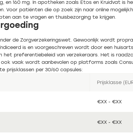
g, en 160 mg. In apotheken zoals Etos en Kruidvat is h
Voor patiënten die op zoek zijn naar online mogelijk
ten aan te vragen en thuisbezorging te krijgen.
Vergoeding
 onder de Zorgverzekeringswet. Gewoonlijk wordt propr
ïndiceerd is en voorgeschreven wordt door een huisarts 
en het preferentiebeleid van verzekeraars. Het is raad
at ook vaak wordt aanbevolen op platforms zoals Cons
 prijsklassen per 30/60 capsules:
Prijsklasse (EU
€XX - €XX
€XX - €XX