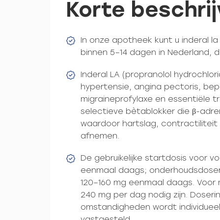
Korte beschrij
In onze apotheek kunt u inderal l
binnen 5–14 dagen in Nederland, 
Inderal LA (propranolol hydrochlor
hypertensie, angina pectoris, bep
migraineprofylaxe en essentiële tr
selectieve bètablokker die β-adr
waardoor hartslag, contractiliteit
afnemen.
De gebruikelijke startdosis voor 
eenmaal daags; onderhoudsdoseri
120–160 mg eenmaal daags. Voor m
240 mg per dag nodig zijn. Doserin
omstandigheden wordt individueel
vastgesteld.