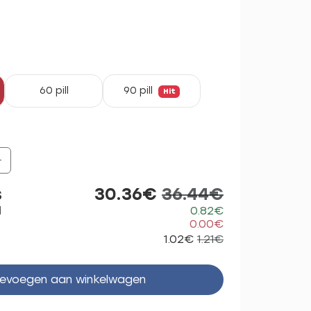
60 pill
90 pill
Hit
+
s
30.36€
36.44€
d
0.82€
0.00€
1.02€
1.21€
evoegen aan winkelwagen