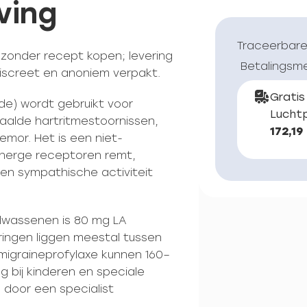
ving
Traceerbare
a zonder recept kopen; levering
Betalingsm
discreet en anoniem verpakt.
Gratis
ide) wordt gebruikt voor
Luchtp
aalde hartritmestoornissen,
172,19
emor. Het is een niet-
energe receptoren remt,
 en sympathische activiteit
volwassenen is 80 mg LA
ngen liggen meestal tussen
igraineprofylaxe kunnen 160–
g bij kinderen en speciale
 door een specialist