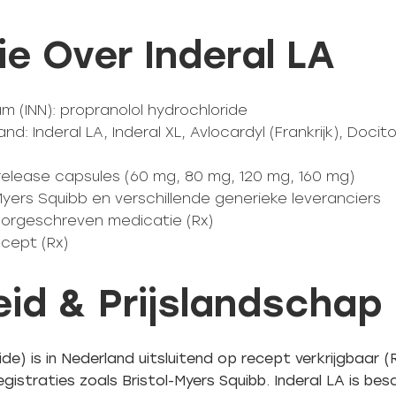
e Over Inderal LA
 (INN): propranolol hydrochloride
: Inderal LA, Inderal XL, Avlocardyl (Frankrijk), Docit
elease capsules (60 mg, 80 mg, 120 mg, 160 mg)
Myers Squibb en verschillende generieke leveranciers
Voorgeschreven medicatie (Rx)
ecept (Rx)
id & Prijslandschap
ide) is in Nederland uitsluitend op recept verkrijgbaar 
gistraties zoals Bristol-Myers Squibb. Inderal LA is bes