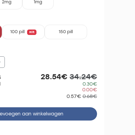
2mg
1mg
100 pill
150 pill
Hit
+
s
28.54€
34.24€
d
0.30€
0.00€
0.57€
0.68€
evoegen aan winkelwagen