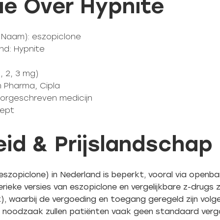
ie Over Hypnite
m Naam): eszopiclone
nd: Hypnite
, 2, 3 mg)
n Pharma, Cipla
oorgeschreven medicijn
cept
id & Prijslandschap
eszopiclone) in Nederland is beperkt, vooral via open
rieke versies van eszopiclone en vergelijkbare z-drugs 
x), waarbij de vergoeding en toegang geregeld zijn vol
e noodzaak zullen patiënten vaak geen standaard ver