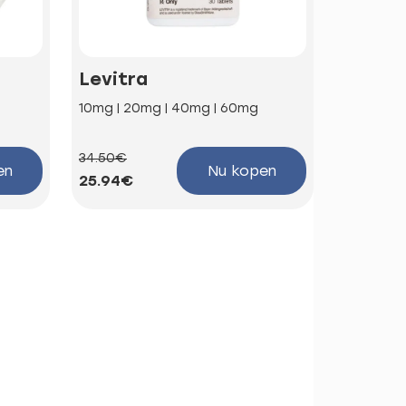
Levitra
Kamag
10mg | 20mg | 40mg | 60mg
100mg
34.50€
58.66€
en
Nu kopen
25.94€
44.10€