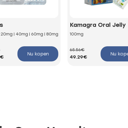
is
Kamagra Oral Jelly
| 20mg | 40mg | 60mg | 80mg
100mg
€
65.56€
Nu kopen
Nu kop
4€
49.29€