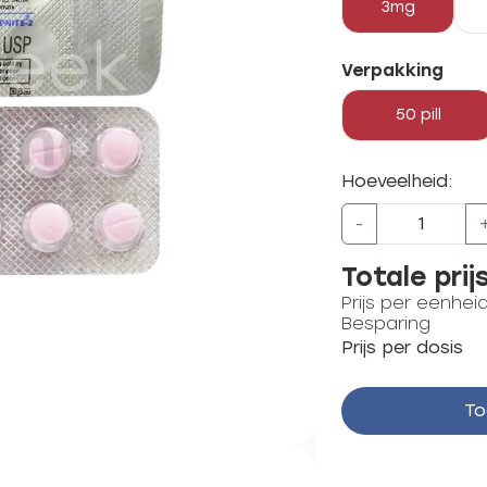
3mg
Verpakking
50 pill
Hoeveelheid:
-
Totale prij
Prijs per eenhei
Besparing
Prijs per dosis
To