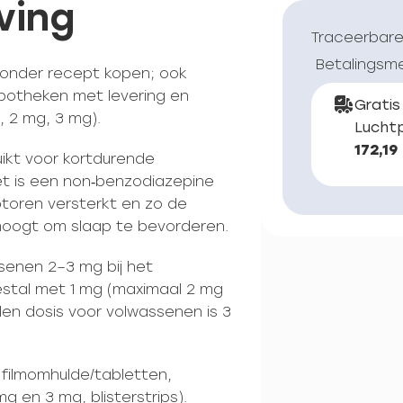
ving
Traceerbare
Betalingsm
zonder recept kopen; ook
potheken met levering en
Gratis
, 2 mg, 3 mg).
Luchtp
172,19
ikt voor kortdurende
et is een non‑benzodiazepine
oren versterkt en zo de
oogt om slaap te bevorderen.
ssenen 2–3 mg bij het
stal met 1 mg (maximaal 2 mg
en dosis voor volwassenen is 3
(filmomhulde/tabletten,
g en 3 mg, blisterstrips).