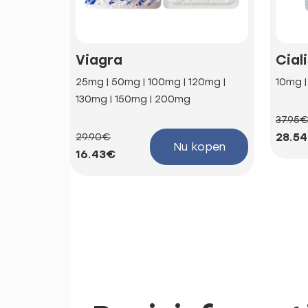
Viagra
Cial
25mg | 50mg | 100mg | 120mg |
10mg 
130mg | 150mg | 200mg
37.95
28.5
29.90€
Nu kopen
16.43€