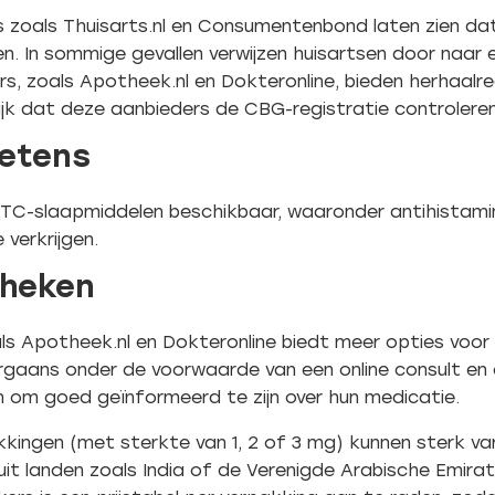
s zoals Thuisarts.nl en Consumentenbond laten zien da
. In sommige gevallen verwijzen huisartsen door naar ee
rs, zoals Apotheek.nl en Dokteronline, bieden herhaal
rijk dat deze aanbieders de CBG-registratie controleren
etens
n OTC-slaapmiddelen beschikbaar, waaronder antihistamin
 verkrijgen.
theken
s Apotheek.nl en Dokteronline biedt meer opties voor
gaans onder de voorwaarde van een online consult en 
 om goed geïnformeerd te zijn over hun medicatie.
kingen (met sterkte van 1, 2 of 3 mg) kunnen sterk vari
t landen zoals India of de Verenigde Arabische Emirate