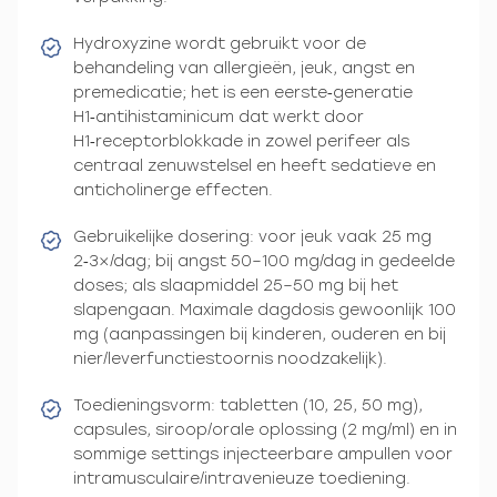
Hydroxyzine wordt gebruikt voor de
behandeling van allergieën, jeuk, angst en
premedicatie; het is een eerste‑generatie
H1‑antihistaminicum dat werkt door
H1‑receptorblokkade in zowel perifeer als
centraal zenuwstelsel en heeft sedatieve en
anticholinerge effecten.
Gebruikelijke dosering: voor jeuk vaak 25 mg
2‑3×/dag; bij angst 50–100 mg/dag in gedeelde
doses; als slaapmiddel 25–50 mg bij het
slapengaan. Maximale dagdosis gewoonlijk 100
mg (aanpassingen bij kinderen, ouderen en bij
nier/leverfunctiestoornis noodzakelijk).
Toedieningsvorm: tabletten (10, 25, 50 mg),
capsules, siroop/orale oplossing (2 mg/ml) en in
sommige settings injecteerbare ampullen voor
intramusculaire/intravenieuze toediening.