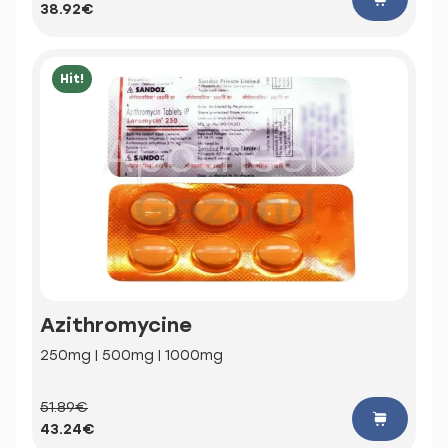
38.92€
Hit!
Azithromycine
250mg | 500mg | 1000mg
51.89€
43.24€