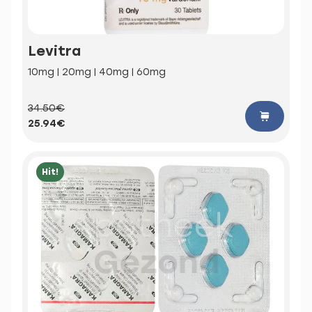
Levitra
10mg | 20mg | 40mg | 60mg
34.50€
25.94€
Hit!