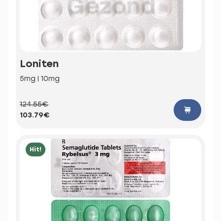
Loniten
5mg | 10mg
124.55€
103.79€
Hit!