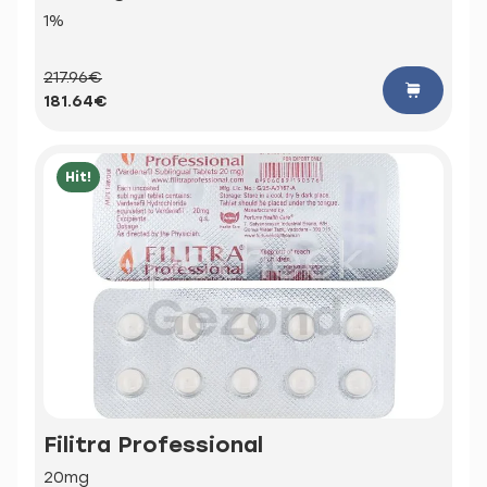
1%
217.96€
181.64€
Hit!
Filitra Professional
20mg