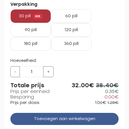
Verpakking
30 pill
60 pill
Hit
90 pill
120 pill
180 pill
360 pill
Hoeveelheid:
-
+
Totale prijs
32.00€
38.40€
Prijs per eenheid
0.35€
Besparing
0.00€
Prijs per dosis
1.06€
1.28€
Toevoegen aan winkelwagen