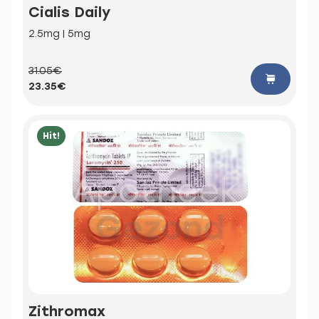
Cialis Daily
2.5mg | 5mg
31.05€
23.35€
Hit!
Zithromax