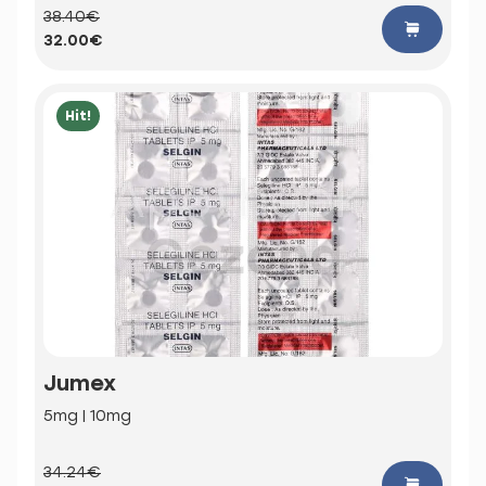
38.40€
32.00€
Hit!
Jumex
5mg | 10mg
34.24€