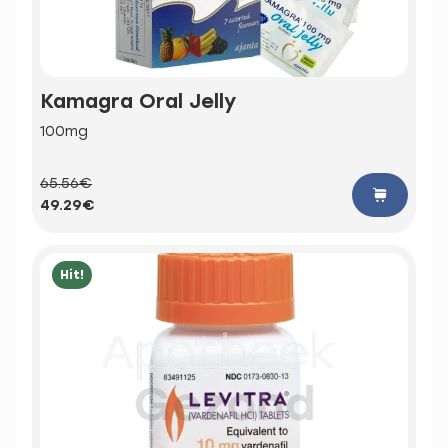
Kamagra Oral Jelly
100mg
65.56€
49.29€
Hit!