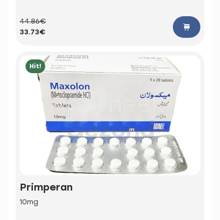
44.86€
33.73€
Hit!
Primperan
10mg