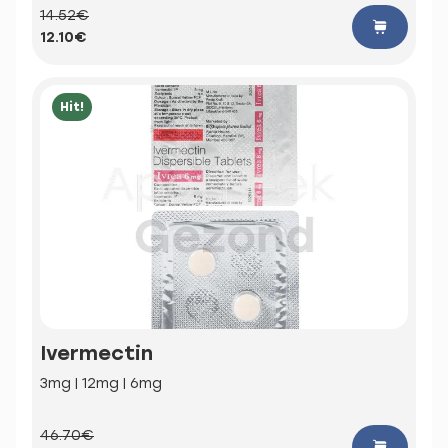
14.52€
12.10€
Hit!
Ivermectin
3mg | 12mg | 6mg
46.70€