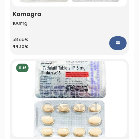
Kamagra
100mg
58.66€
44.10€
Hit!