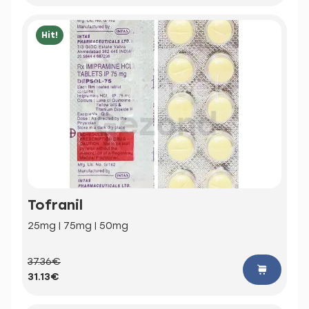
Hit!
Tofranil
25mg | 75mg | 50mg
37.36€
31.13€