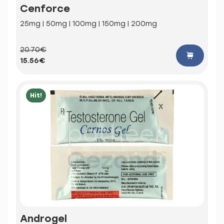
Cenforce
25mg | 50mg | 100mg | 150mg | 200mg
20.70€
15.56€
Hit!
Androgel