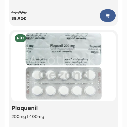
46.70€
38.92€
Hit!
Plaquenil
200mg | 400mg