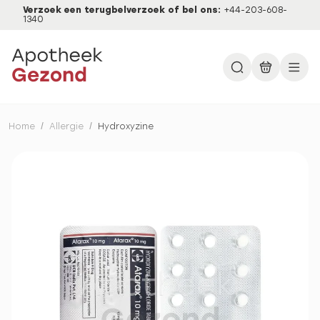
Verzoek een terugbelverzoek of bel ons:
+44-203-608-
1340
Home
/
Allergie
/
Hydroxyzine