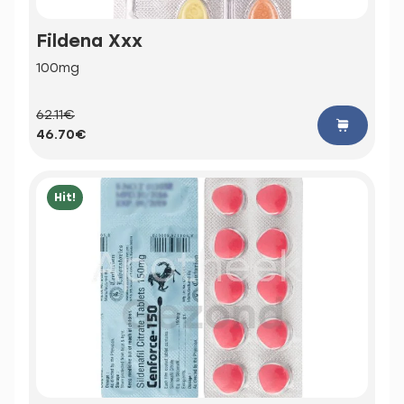
Fildena Xxx
100mg
62.11€
46.70€
Hit!