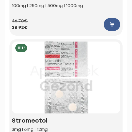
100mg | 250mg | 500mg | 1000mg
46.70€
38.92€
Hit!
Stromectol
3mg | 6mg | 12mg