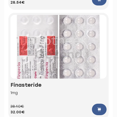
28.54€
Finasteride
1mg
38.40€
32.00€