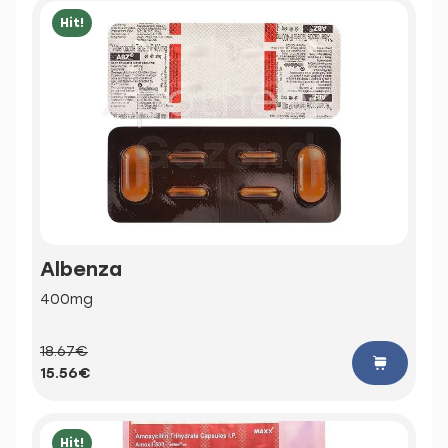
Hit!
Albenza
400mg
18.67€
15.56€
Hit!