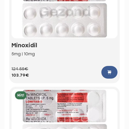
Minoxidil
5mg | 10mg
124.55€
103.79€
Hit!