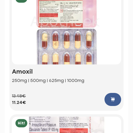
Amoxil
250mg | 500mg | 625mg | 1000mg
13.48€
11.24€
Hit!