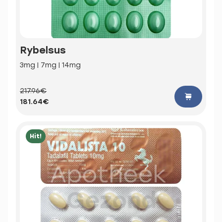
Rybelsus
3mg | 7mg | 14mg
217.96€
181.64€
Hit!