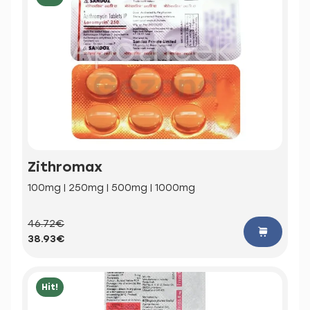
Zithromax
100mg | 250mg | 500mg | 1000mg
46.72€
38.93€
Hit!