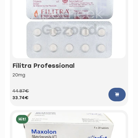
Filitra Professional
20mg
44.87€
33.74€
Hit!