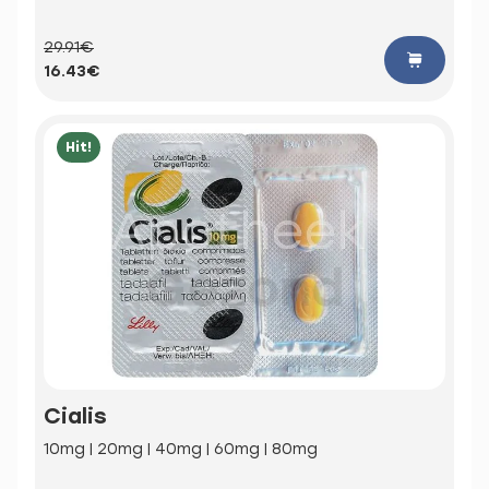
29.91€
16.43€
Hit!
Cialis
10mg | 20mg | 40mg | 60mg | 80mg