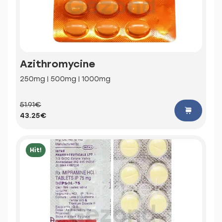
Azithromycine
250mg | 500mg | 1000mg
51.91€
43.25€
Hit!