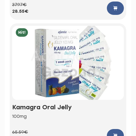
37.97€
28.55€
Hit!
Kamagra Oral Jelly
100mg
65.59€