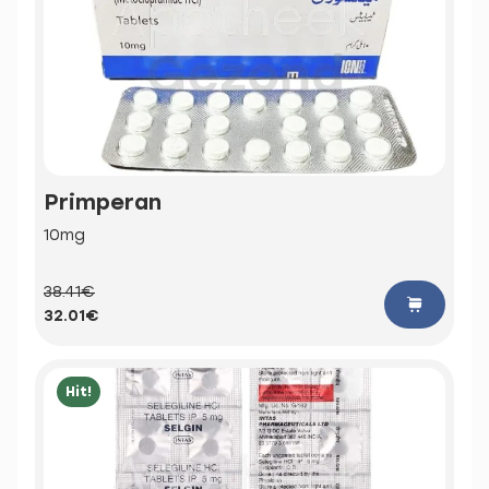
Primperan
10mg
38.41€
32.01€
Hit!