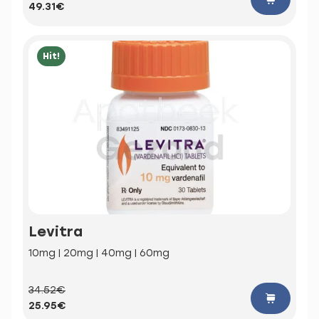
49.31€
Hit!
Levitra
10mg | 20mg | 40mg | 60mg
34.52€
25.95€