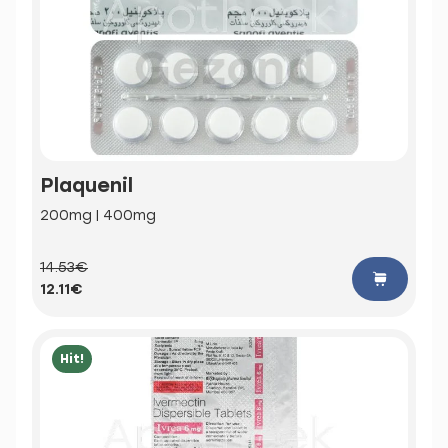
Plaquenil
200mg | 400mg
14.53€
12.11€
Hit!