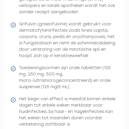
verkopers en lokale apotheken wordt het ook
zonder recept aangeboden.
Grifulvin (griseofulvine) wordt gebruikt voor
dermatofyteninfecties zoals tinea capitis,
corporis, cruris, pedis en onychomycosis; het
is fungistatisch en remt de schimmelceldeling
door verstoring van de mitotische spil en
hoopt zich op in keratineweefsel.
Toedieningsvormen zijn orale tabletten (125
mg, 250 mg, 500 mg,
micro-/ultramicrogeconcentreerd) en orale
suspensie (125 mg/5 mL).
Het begin van effect is meestal binnen enkele
dagen tot enkele weken merkbaar voor
huidinfecties; bij haar- en nagelinfecties kan
het weken tot maanden duren voordat
verbetering zichtbaar is.