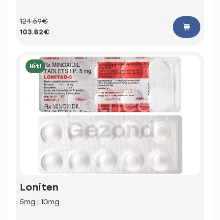
124.59€
103.82€
Hit!
Loniten
5mg | 10mg