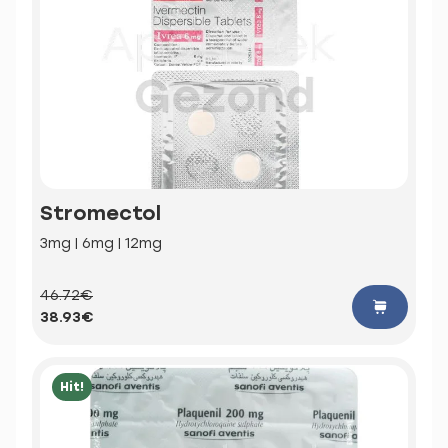
Stromectol
3mg | 6mg | 12mg
46.72€
38.93€
Hit!