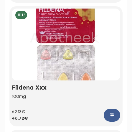
Hit!
Fildena Xxx
100mg
62.13€
46.72€