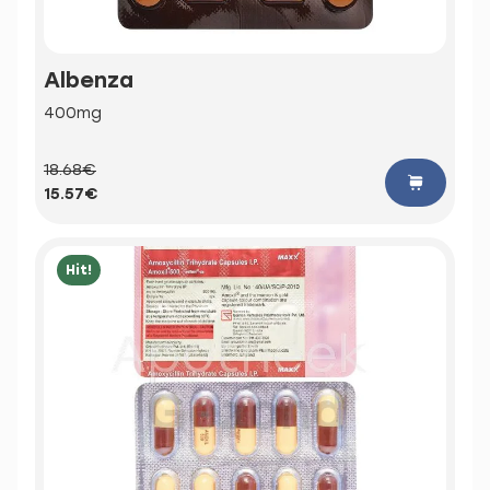
Albenza
400mg
18.68€
15.57€
Hit!