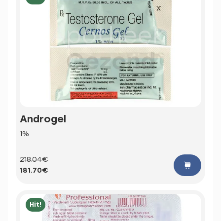
Androgel
1%
218.04€
181.70€
Hit!