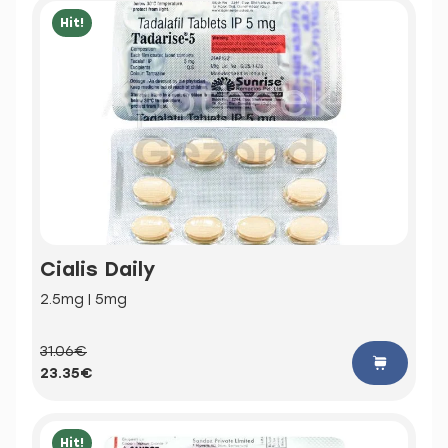
Hit!
Cialis Daily
2.5mg | 5mg
31.06€
23.35€
Hit!