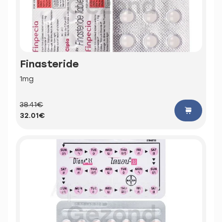
Finasteride
1mg
38.41€
32.01€