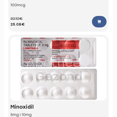
100mcg
30.10€
25.08€
Minoxidil
5mg | 10mg