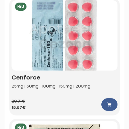
Hit!
Cenforce
25mg | 50mg | 100mg | 150mg | 200mg
20.71€
15.57€
Hit!