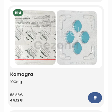
Hit!
Kamagra
100mg
58.68€
44.12€