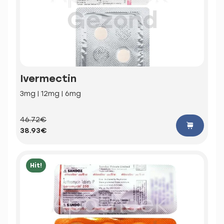
Ivermectin
3mg | 12mg | 6mg
46.72€
38.93€
Hit!