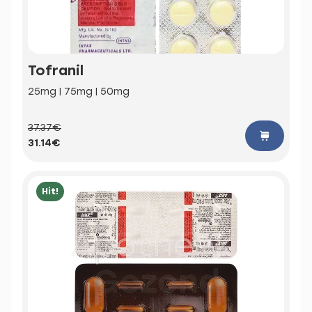
Tofranil
25mg | 75mg | 50mg
37.37€
31.14€
Hit!