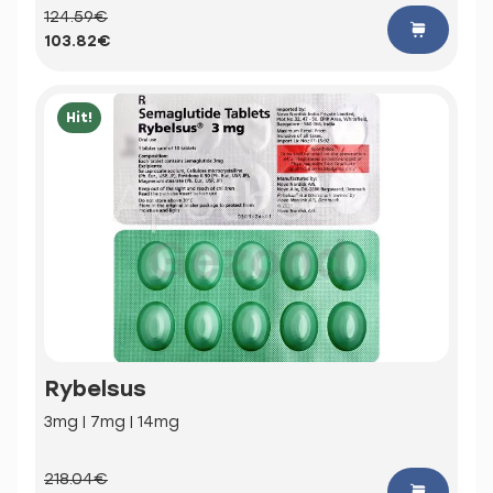
124.59€
103.82€
Hit!
Rybelsus
3mg | 7mg | 14mg
218.04€