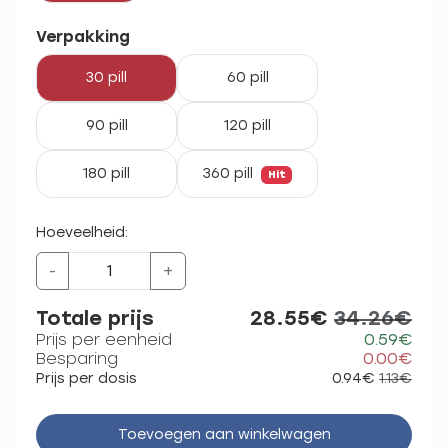
Verpakking
30 pill
60 pill
90 pill
120 pill
180 pill
360 pill
Hit
Hoeveelheid:
-
+
Totale prijs
28.55€
34.26€
Prijs per eenheid
0.59€
Besparing
0.00€
Prijs per dosis
0.94€
1.13€
Toevoegen aan winkelwagen