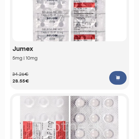
Jumex
5mg | 10mg
34.26€
28.55€