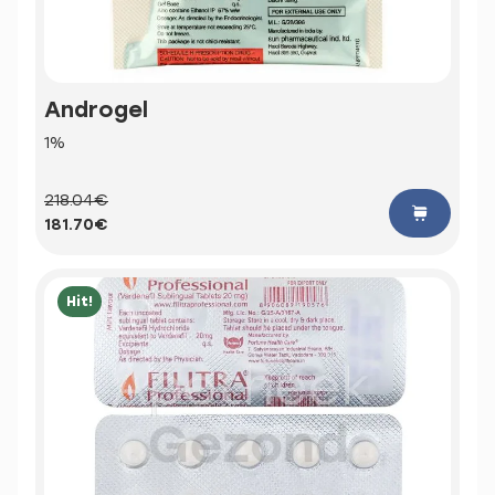
Androgel
1%
218.04€
181.70€
Hit!