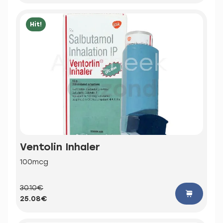
Hit!
Ventolin Inhaler
100mcg
30.10€
25.08€