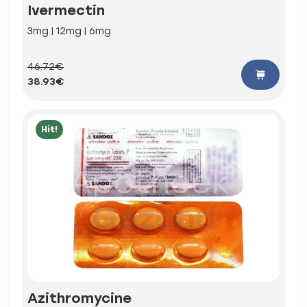
Ivermectin
3mg | 12mg | 6mg
46.72€
38.93€
Hit!
Azithromycine