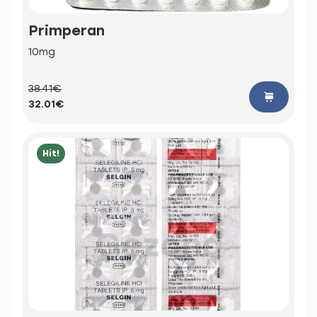
Primperan
10mg
38.41€
32.01€
Hit!