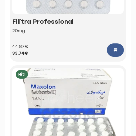
Filitra Professional
20mg
44.87€
33.74€
Hit!