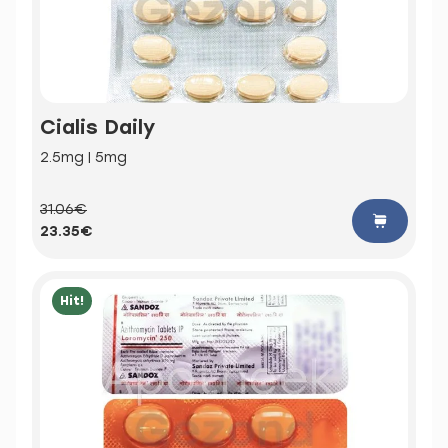
Cialis Daily
2.5mg | 5mg
31.06€
23.35€
Hit!