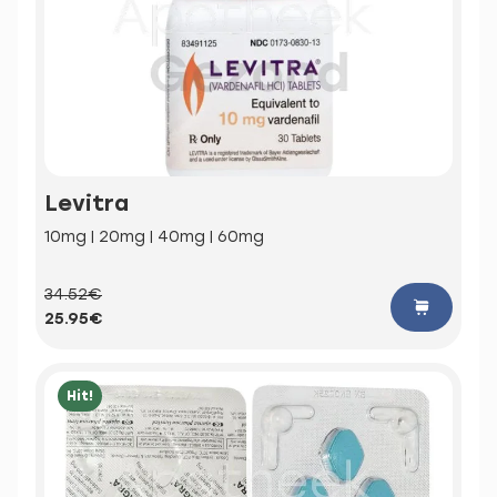
Levitra
10mg | 20mg | 40mg | 60mg
34.52€
25.95€
Hit!