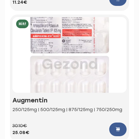
11.24€
Hit!
Augmentin
250/125mg | 500/125mg | 875/125mg | 750/250mg
30.10€
25.08€