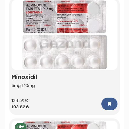
Minoxidil
5mg | 10mg
124.59€
103.82€
Hit!