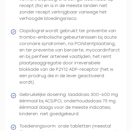
recept (Rx) en is in de meeste landen niet
zonder recept verkrijgbaar vanwege het
verhoogde bloedingsrisico.
Clopidogrel wordt gebruikt ter preventie van
trombo-embolische gebeurtenissen bij acute
coronaire syndromen, na PCI/stentplaatsing,
en ter preventie van beroerte, myocardinfarct
en bij perifeer arterieel vaatlijden; het remt
plaatjesaggregatie door irreversibele
blokkade van de P2Y12 ADP-receptor (het is
een prodrug die in de lever geactiveerd
wordt).
Gebruikelijke dosering: laaddosis 300–600 mg
éénmaal bij ACS/PCI; onderhoudsdosis 75 mg
éénmaal daags voor de meeste indicaties;
kinderen: niet goedgekeurd.
Toedieningsvorm: orale tabletten (meestal