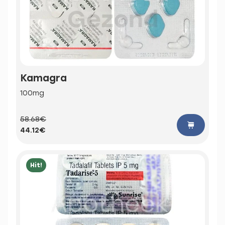
Kamagra
100mg
58.68€
44.12€
Hit!