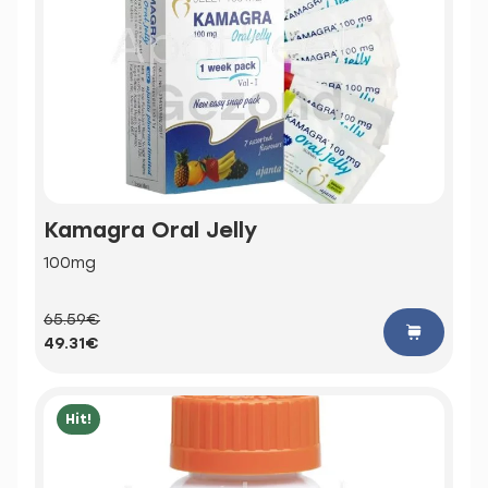
Kamagra Oral Jelly
100mg
65.59€
49.31€
Hit!