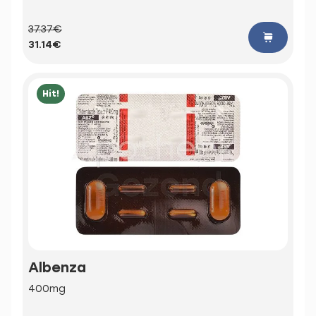
37.37€
31.14€
Hit!
Albenza
400mg