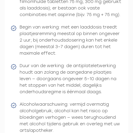
filmomhulde tabletten 75 mg; 300 mg gebruikt
als laaddosis); er bestaan ook vaste
combinaties met aspirine (bijv. 75 mg + 75 mg).
Begin van werking: met een laaddosis treedt
plaatjesremming meestal op binnen ongeveer
2 uur; bij onderhoudsdosering kan het enkele
dagen (meestal 3–7 dagen) duren tot het
maximale effect.
Duur van de werking: de antiplateletwerking
houdt aan zolang de aangedane plaatjes
leven — doorgaans ongeveer 5–10 dagen na
het stoppen van het middel; dagelijks
onderhoudsregime is éénmaal daags.
Alcoholwaarschuwing: vermijd overmatig
alcoholgebruik; alcohol kan het risico op
bloedingen verhogen — wees terughoudend
met alcohol tijdens gebruik en overleg met uw
arts/apotheker.