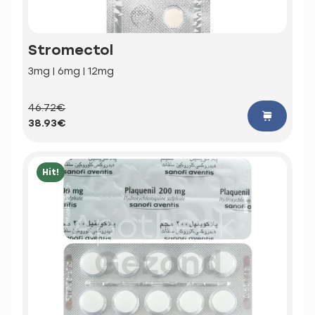
Stromectol
3mg | 6mg | 12mg
46.72€
38.93€
Hit!