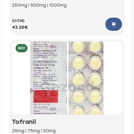
250mg | 500mg | 1000mg
51.91€
43.25€
Hit!
Tofranil
25mg | 75mg | 50mg