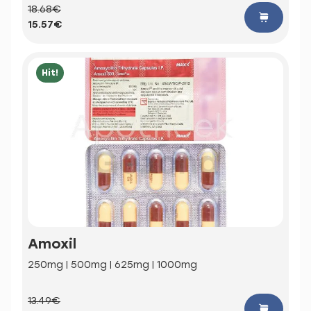
18.68€
15.57€
Hit!
Amoxil
250mg | 500mg | 625mg | 1000mg
13.49€