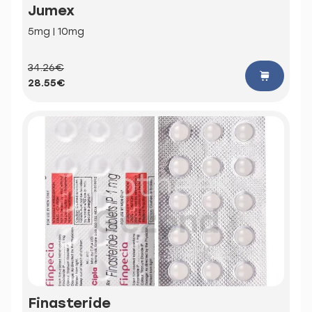
Jumex
5mg | 10mg
34.26€
28.55€
Finasteride