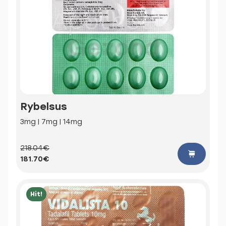
Rybelsus
3mg | 7mg | 14mg
218.04€
181.70€
Hit!