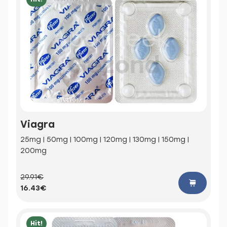
Viagra
25mg | 50mg | 100mg | 120mg | 130mg | 150mg |
200mg
29.91€
16.43€
Hit!