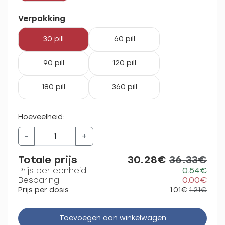
Verpakking
30 pill
60 pill
90 pill
120 pill
180 pill
360 pill
Hoeveelheid:
-
+
Totale prijs
30.28€
36.33€
Prijs per eenheid
0.54€
Besparing
0.00€
Prijs per dosis
1.01€
1.21€
Toevoegen aan winkelwagen