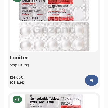
Loniten
5mg | 10mg
124.59€
103.82€
Hit!