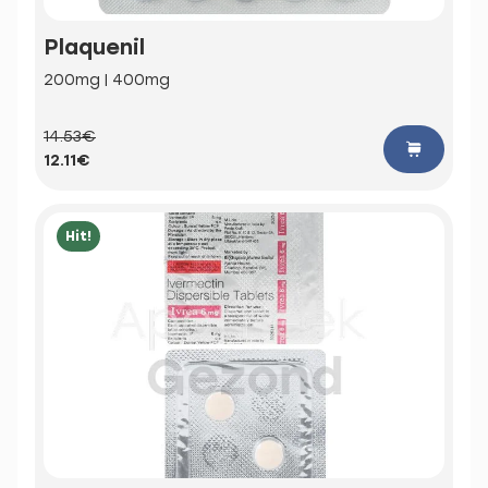
Plaquenil
200mg | 400mg
14.53€
12.11€
Hit!