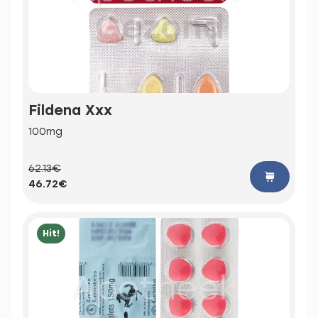
Fildena Xxx
100mg
62.13€
46.72€
Hit!