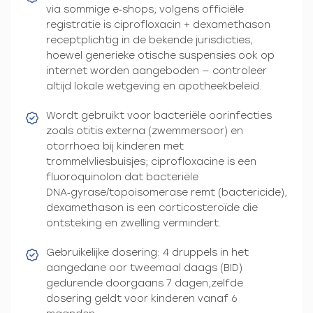
via sommige e‑shops; volgens officiële
registratie is ciprofloxacin + dexamethason
receptplichtig in de bekende jurisdicties,
hoewel generieke otische suspensies ook op
internet worden aangeboden — controleer
altijd lokale wetgeving en apotheekbeleid.
Wordt gebruikt voor bacteriële oorinfecties
zoals otitis externa (zwemmersoor) en
otorrhoea bij kinderen met
trommelvliesbuisjes; ciprofloxacine is een
fluoroquinolon dat bacteriële
DNA‑gyrase/topoisomerase remt (bactericide),
dexamethason is een corticosteroïde die
ontsteking en zwelling vermindert.
Gebruikelijke dosering: 4 druppels in het
aangedane oor tweemaal daags (BID)
gedurende doorgaans 7 dagen;zelfde
dosering geldt voor kinderen vanaf 6