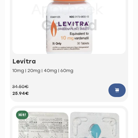
Levitra
10mg | 20mg | 40mg | 60mg
34.50€
25.94€
Hit!