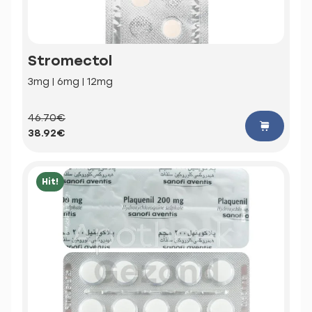
Stromectol
3mg | 6mg | 12mg
46.70€
38.92€
Hit!