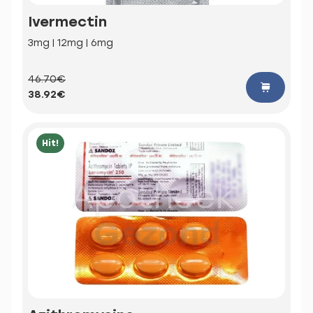
Ivermectin
3mg | 12mg | 6mg
46.70€
38.92€
Hit!