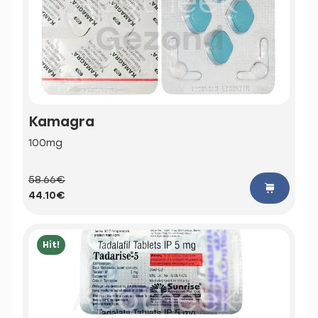
Kamagra
100mg
58.66€
44.10€
Hit!