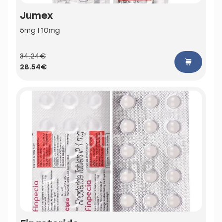
Jumex
5mg | 10mg
34.24€
28.54€