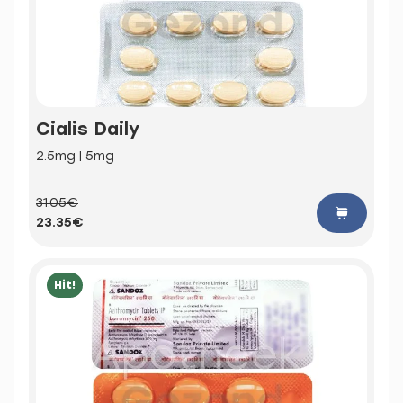
Cialis Daily
2.5mg | 5mg
31.05€
23.35€
Hit!