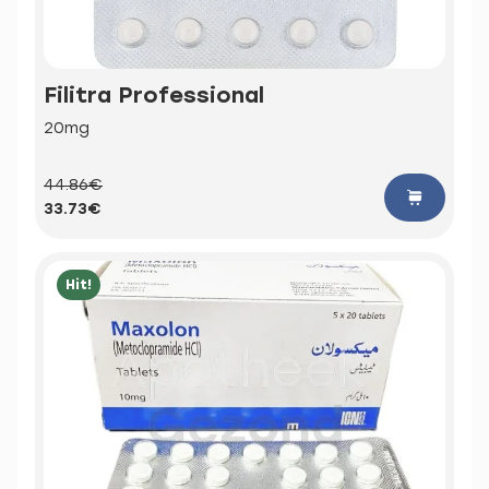
Filitra Professional
20mg
44.86€
33.73€
Hit!