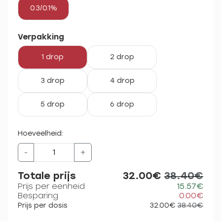
0.3/0.1%
Verpakking
1 drop
2 drop
3 drop
4 drop
5 drop
6 drop
Hoeveelheid:
-
+
Totale prijs
32.00€
38.40€
Prijs per eenheid
15.57€
Besparing
0.00€
Prijs per dosis
32.00€
38.40€