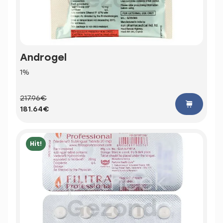
Androgel
1%
217.96€
181.64€
Hit!