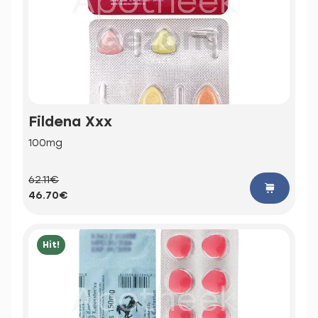
Fildena Xxx
100mg
62.11€
46.70€
Hit!