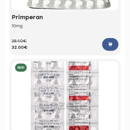
Primperan
10mg
38.40€
32.00€
Hit!