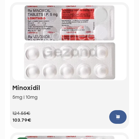
Minoxidil
5mg | 10mg
124.55€
103.79€