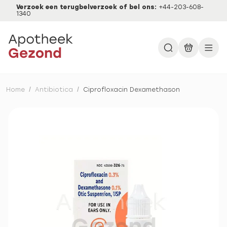
Verzoek een terugbelverzoek of bel ons:
+44-203-608-
1340
Home
/
Antibiotica
/
Ciprofloxacin Dexamethason