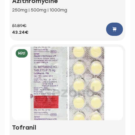
Azithromycine
250mg | 500mg | 1000mg
51.89€
43.24€
Hit!
Tofranil