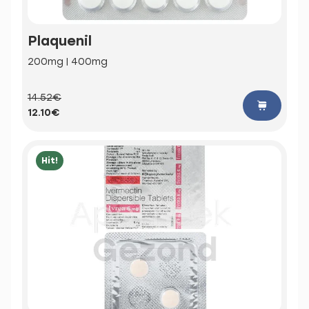
Plaquenil
200mg | 400mg
14.52€
12.10€
Hit!