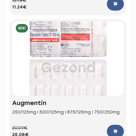
13.48€
11.24€
Hit!
Augmentin
250/125mg | 500/125mg | 875/125mg | 750/250mg
30.09€
25.08€