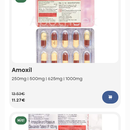
Amoxil
250mg | 500mg | 625mg | 1000mg
13.53€
11.27€
Hit!