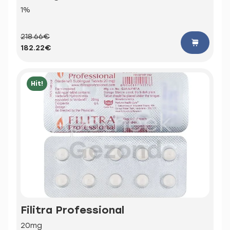
1%
218.66€
182.22€
Hit!
Filitra Professional
20mg