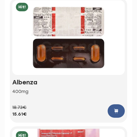
Hit!
Albenza
400mg
18.73€
15.61€
Hit!