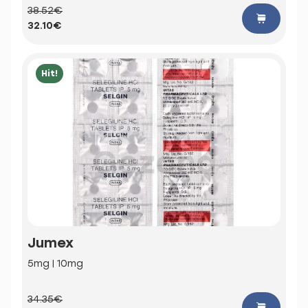
38.52€
32.10€
Hit!
Jumex
5mg | 10mg
34.35€