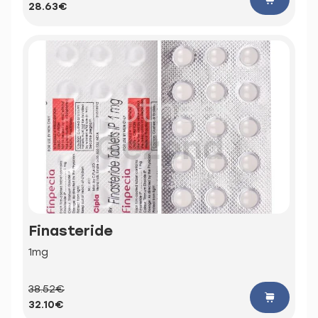
28.63€
Finasteride
1mg
38.52€
32.10€