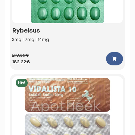
Rybelsus
3mg | 7mg | 14mg
218.66€
182.22€
Hit!