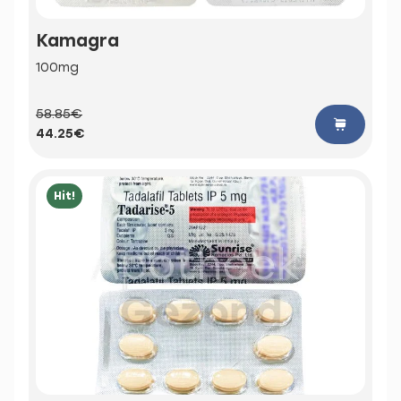
Kamagra
100mg
58.85€
44.25€
Hit!