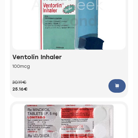
Ventolin Inhaler
100mcg
30.19€
25.16€