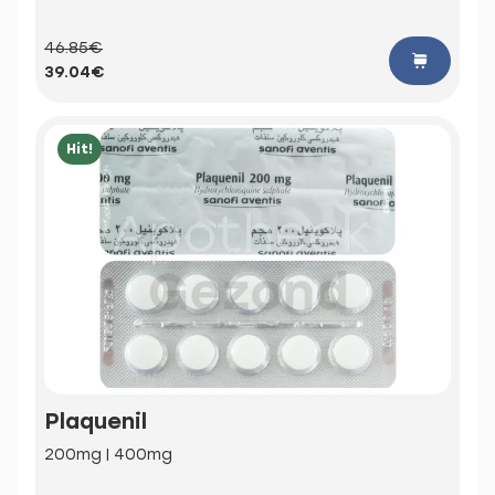
46.85€
39.04€
Hit!
Plaquenil
200mg | 400mg