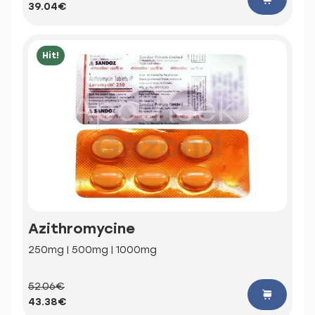
39.04€
Hit!
Azithromycine
250mg | 500mg | 1000mg
52.06€
43.38€