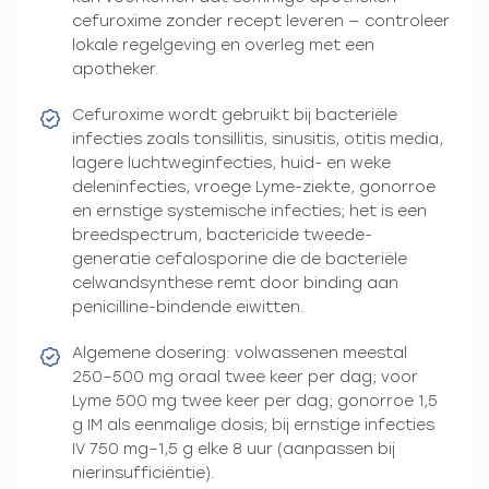
cefuroxime zonder recept leveren — controleer
lokale regelgeving en overleg met een
apotheker.
Cefuroxime wordt gebruikt bij bacteriële
infecties zoals tonsillitis, sinusitis, otitis media,
lagere luchtweginfecties, huid- en weke
deleninfecties, vroege Lyme-ziekte, gonorroe
en ernstige systemische infecties; het is een
breedspectrum, bactericide tweede-
generatie cefalosporine die de bacteriële
celwandsynthese remt door binding aan
penicilline-bindende eiwitten.
Algemene dosering: volwassenen meestal
250–500 mg oraal twee keer per dag; voor
Lyme 500 mg twee keer per dag; gonorroe 1,5
g IM als eenmalige dosis; bij ernstige infecties
IV 750 mg–1,5 g elke 8 uur (aanpassen bij
nierinsufficiëntie).