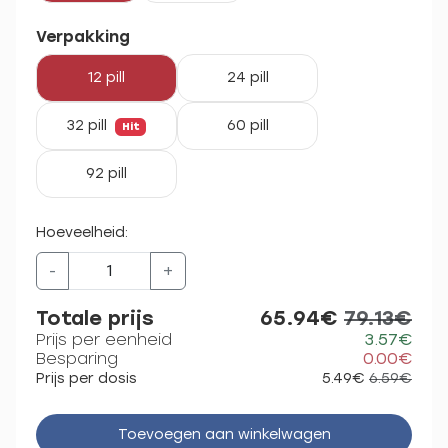
Verpakking
12 pill
24 pill
32 pill
60 pill
Hit
92 pill
Hoeveelheid:
-
+
Totale prijs
65.94€
79.13€
Prijs per eenheid
3.57€
Besparing
0.00€
Prijs per dosis
5.49€
6.59€
Toevoegen aan winkelwagen