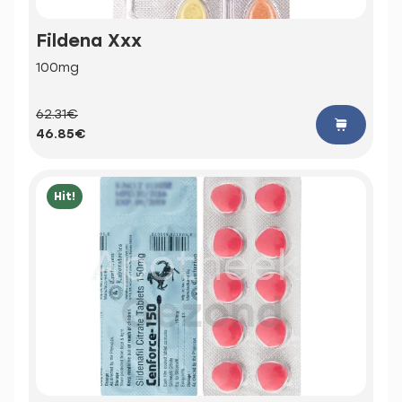
Fildena Xxx
100mg
62.31€
46.85€
Hit!