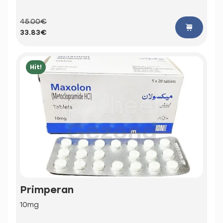
45.00€
33.83€
Hit!
Primperan
10mg