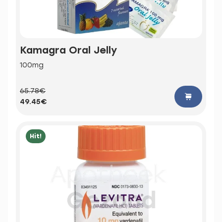
Kamagra Oral Jelly
100mg
65.78€
49.45€
Hit!