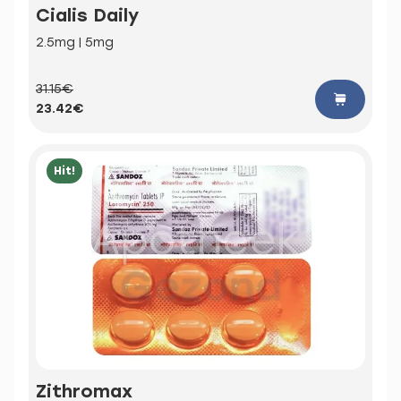
Cialis Daily
2.5mg | 5mg
31.15€
23.42€
Hit!
Zithromax