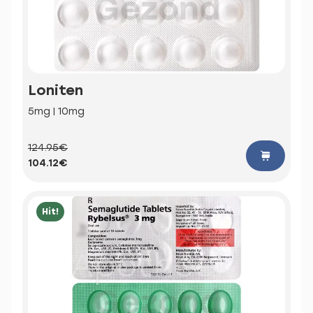
Loniten
5mg | 10mg
124.95€
104.12€
Hit!