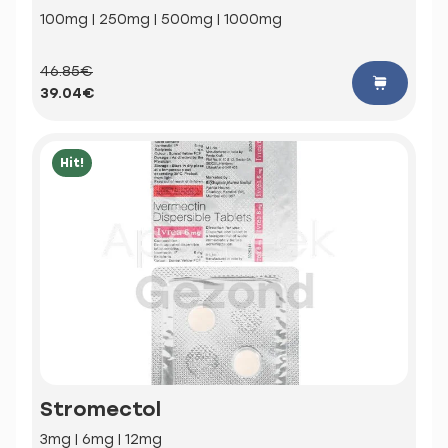
100mg | 250mg | 500mg | 1000mg
46.85€
39.04€
Hit!
Stromectol
3mg | 6mg | 12mg