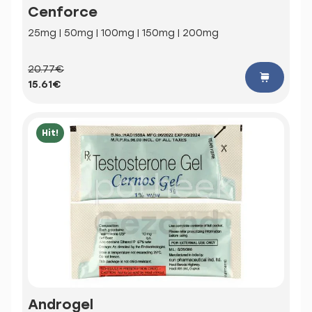
Cenforce
25mg | 50mg | 100mg | 150mg | 200mg
20.77€
15.61€
Hit!
Androgel