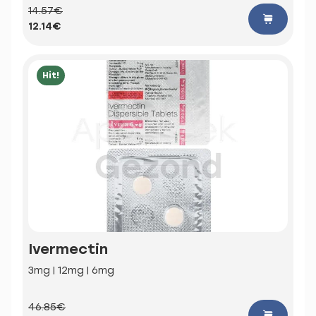
14.57€
12.14€
Hit!
Ivermectin
3mg | 12mg | 6mg
46.85€