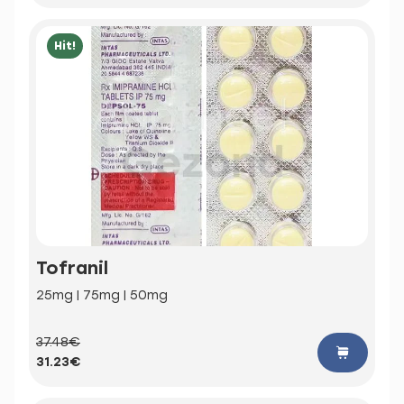
Hit!
Tofranil
25mg | 75mg | 50mg
37.48€
31.23€