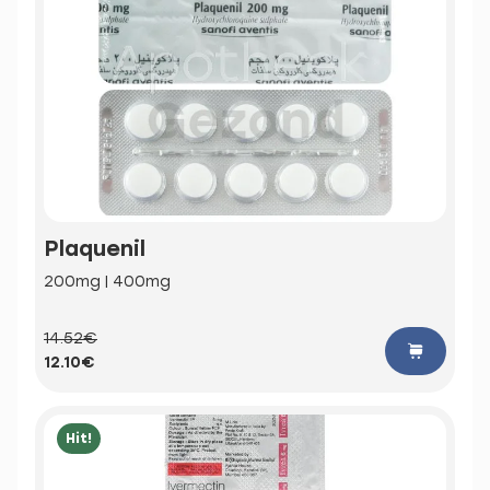
Plaquenil
200mg | 400mg
14.52€
12.10€
Hit!