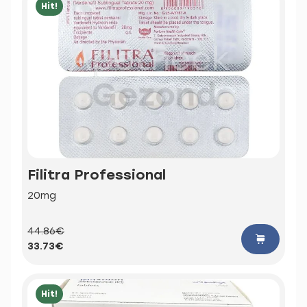
Hit!
Filitra Professional
20mg
44.86€
33.73€
Hit!