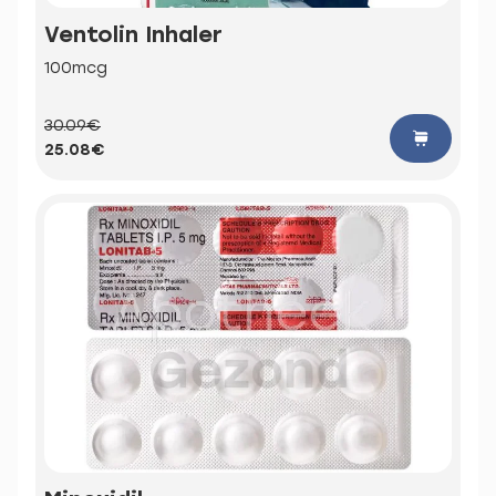
Ventolin Inhaler
100mcg
30.09€
25.08€