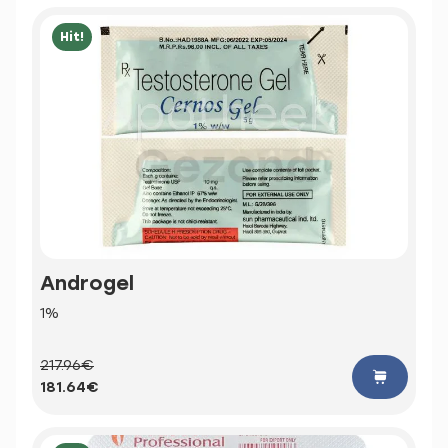
Hit!
Androgel
1%
217.96€
181.64€