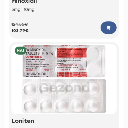
Minoxidil
5mg | 10mg
124.55€
103.79€
Hit!
Loniten