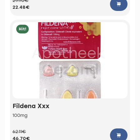
29.90€
22.48€
Hit!
Fildena Xxx
100mg
62.11€
46.70€