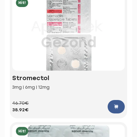
Hit!
Stromectol
3mg | 6mg | 12mg
46.70€
38.92€
Hit!