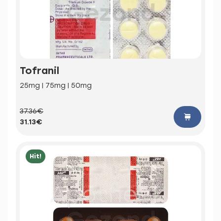
Tofranil
25mg | 75mg | 50mg
37.36€
31.13€
Hit!