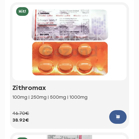
Hit!
Zithromax
100mg | 250mg | 500mg | 1000mg
46.70€
38.92€