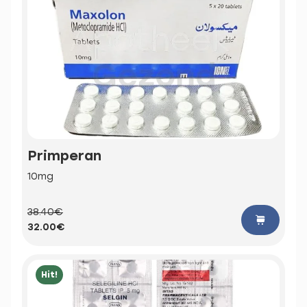
Primperan
10mg
38.40€
32.00€
Hit!