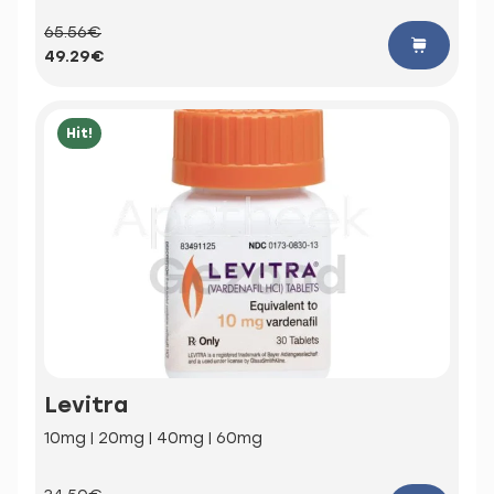
65.56€
49.29€
Hit!
Levitra
10mg | 20mg | 40mg | 60mg