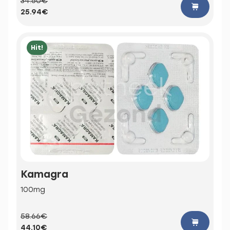
34.50€
25.94€
Hit!
Kamagra
100mg
58.66€
44.10€