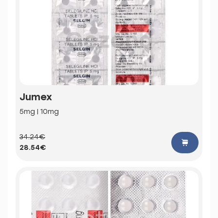
Jumex
5mg | 10mg
34.24€
28.54€