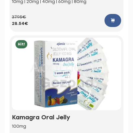
10mg | 20mg | 40mg | 60mg | 80mg
37.95€
28.54€
Hit!
Kamagra Oral Jelly
100mg