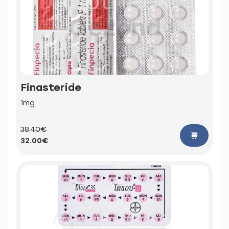
Finasteride
1mg
38.40€
32.00€