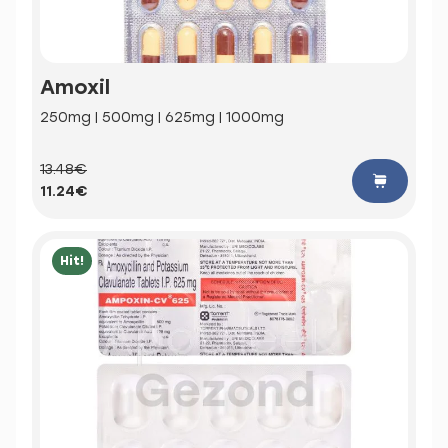
Amoxil
250mg | 500mg | 625mg | 1000mg
13.48€
11.24€
Hit!