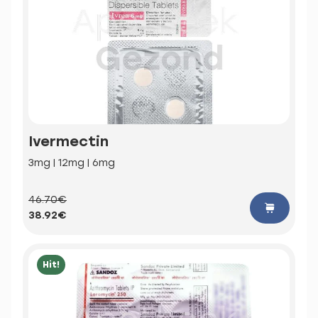
Ivermectin
3mg | 12mg | 6mg
46.70€
38.92€
Hit!