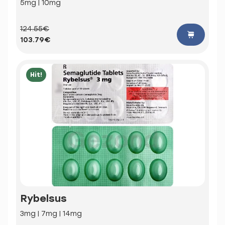
5mg | 10mg
124.55€
103.79€
Hit!
Rybelsus
3mg | 7mg | 14mg