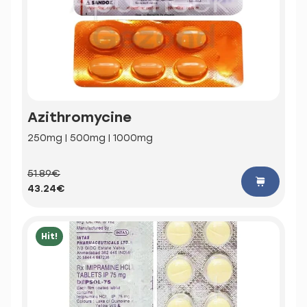
Azithromycine
250mg | 500mg | 1000mg
51.89€
43.24€
Hit!