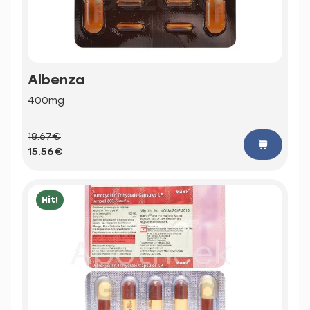
Albenza
400mg
18.67€
15.56€
Hit!