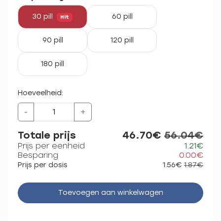
30 pill
60 pill
Hit
90 pill
120 pill
180 pill
Hoeveelheid:
-
+
Totale prijs
46.70€
56.04€
Prijs per eenheid
1.21€
Besparing
0.00€
Prijs per dosis
1.56€
1.87€
Toevoegen aan winkelwagen