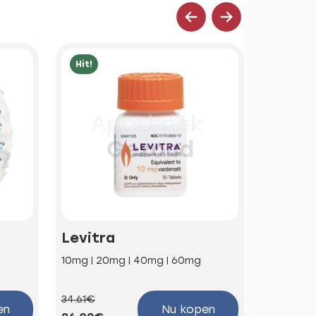
Hit!
Hit!
Levitra
Kamag
10mg | 20mg | 40mg | 60mg
100mg
34.61€
58.85€
en
Nu kopen