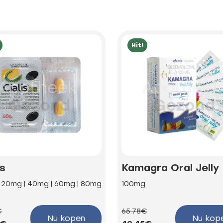
Hit!
is
Kamagra Oral Jelly
| 20mg | 40mg | 60mg | 80mg
100mg
€
65.78€
Nu kopen
Nu kop