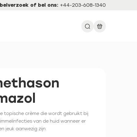
belverzoek of bel ons:
+44-203-608-1340
methason
imazol
e topische crème die wordt gebruikt bij
immelinfecties van de huid wanneer er
en jeuk aanwezig zijn.