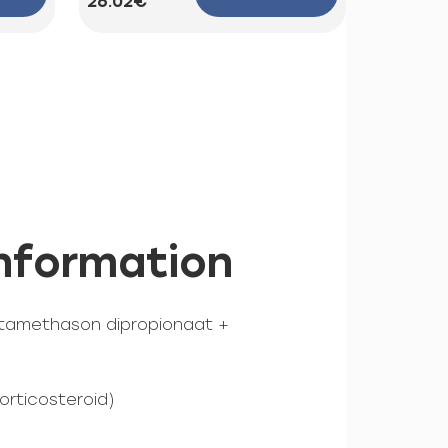
26.02€
44.25€
nformation
etamethason dipropionaat +
orticosteroid)