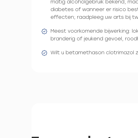
matig alcoholgebruik bekend, maar
diabetes of wanneer er risico be
effecten; raadpleeg uw arts bij twi
Meest voorkomende bijwerking: lokal
branderig of jeukend gevoel, rood
Wilt u betamethason clotrimazol