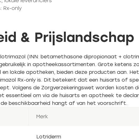
, lokale leveranciers
: Rx-only
id & Prijslandschap
otrimazol (INN: betamethasone dipropionaat + clotrima
 gebruikelijk in apotheekassortimenten. Grote ketens zo
n lokale apotheken, bieden deze producten aan. Het i
mazol Rx-only is. Dit betekent dat een huisarts of sp
ecept. Volgens de Zorgverzekeringswet worden kosten 
het essentieel om via de huisarts en apotheek te declar
 de beschikbaarheid hangt af van het voorschrift.
Merk
Lotriderm