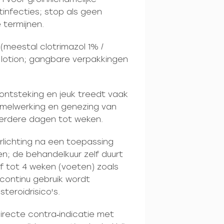
tinfecties; stop als geen
 termijnen.
(meestal clotrimazol 1% /
lotion; gangbare verpakkingen
 ontsteking en jeuk treedt vaak
mmelwerking en genezing van
erdere dagen tot weken.
lichting na een toepassing
n; de behandelkuur zelf duurt
f tot 4 weken (voeten) zoals
continu gebruik wordt
eroidrisico's.
irecte contra‑indicatie met