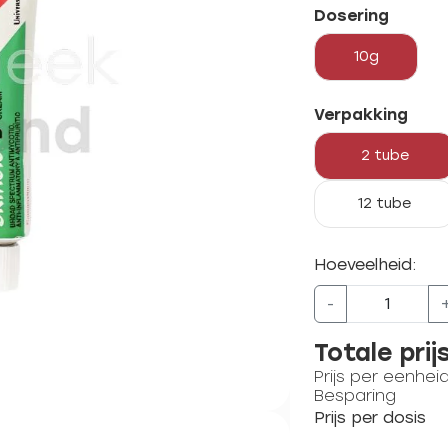
Dosering
10g
Verpakking
2 tube
12 tube
Hoeveelheid:
-
Totale prij
Prijs per eenhei
Besparing
Prijs per dosis