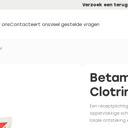
Verzoek een terug
 ons
Contacteert ons
Veel gestelde vragen
l
Beta
Clotr
Een receptplichtig
oppervlakkige sch
lokale ontsteking 