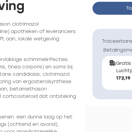
ving
To
son clotrimazol
ine) apotheken of leveranciers
ft aan; lokale wetgeving
Traceerbare
Betalingsm
ervlakkige schimmelinfecties
Gratis
ris, tinea corporis) en soms bij
Luchtp
tane candidiasis; clotrimazol
172,19
toring van ergosterolsynthese
raan, betamethason
l corticosteroid dat ontsteking
ssenen: een dunne laag op het
gs (ochtend en avond);
voor groin/lichamelijke