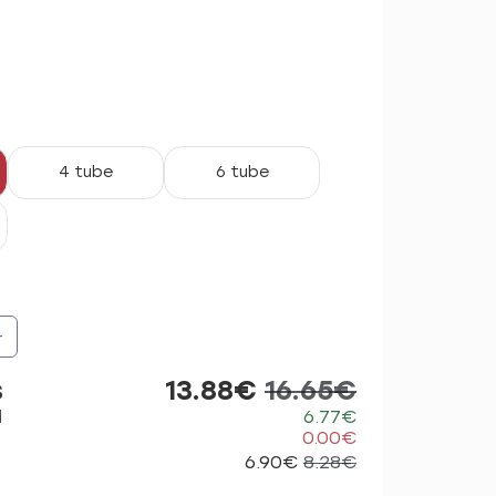
4 tube
6 tube
+
s
13.88€
16.65€
d
6.77€
0.00€
6.90€
8.28€