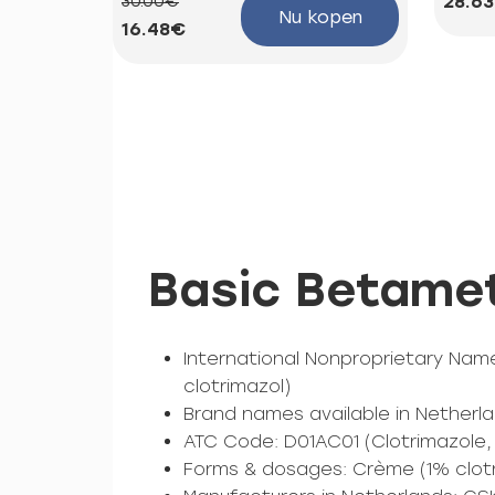
28.6
30.00€
Nu kopen
16.48€
Basic Betamet
International Nonproprietary Na
clotrimazol)
Brand names available in Netherla
ATC Code: D01AC01 (Clotrimazole,
Forms & dosages: Crème (1% clot