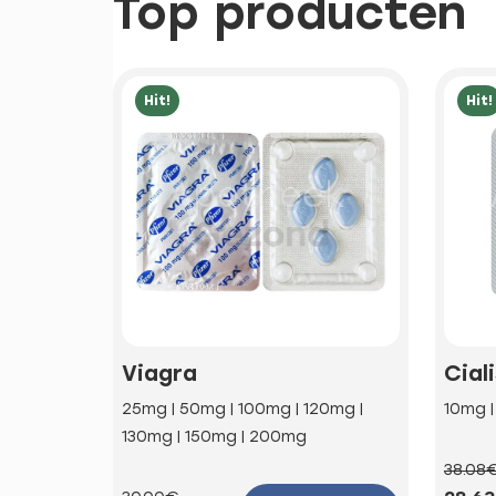
Top producten
Hit!
Hit!
Viagra
Cial
25mg | 50mg | 100mg | 120mg |
10mg 
130mg | 150mg | 200mg
38.08