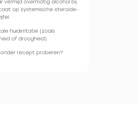
 vermijd overmatig alcohol bij
staat op systemische steroïde-
jfel.
e huidirritatie (zoals
heid of droogheid).
 zonder recept proberen?