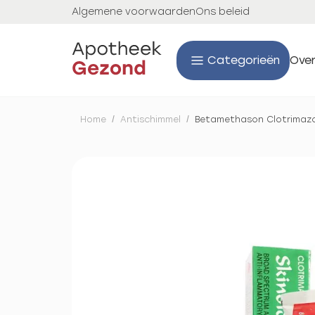
Algemene voorwaarden
Ons beleid
Categorieën
Over
Home
/
Antischimmel
/
Betamethason Clotrimazo