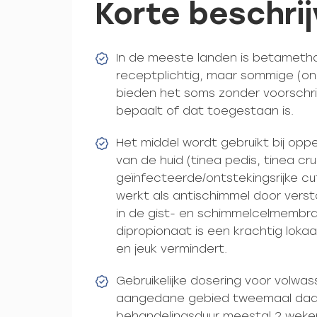
Korte beschrij
In de meeste landen is betametha
receptplichtig, maar sommige (onl
bieden het soms zonder voorschri
bepaalt of dat toegestaan is.
Het middel wordt gebruikt bij opp
van de huid (tinea pedis, tinea cru
geïnfecteerde/ontstekingsrijke cu
werkt als antischimmel door vers
in de gist- en schimmelcelmemb
dipropionaat is een krachtig lokaa
en jeuk vermindert.
Gebruikelijke dosering voor volwa
aangedane gebied tweemaal daa
behandelingsduur meestal 2 weken 