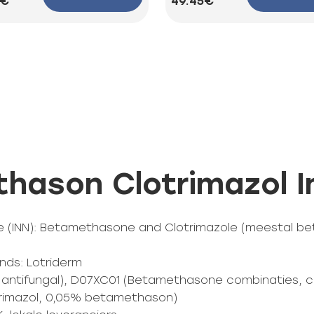
3€
49.45€
hason Clotrimazol I
me (INN): Betamethasone and Clotrimazole (meestal b
nds: Lotriderm
 antifungal), D07XC01 (Betamethasone combinaties, c
rimazol, 0,05% betamethason)