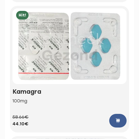
Hit!
Kamagra
100mg
58.66€
44.10€