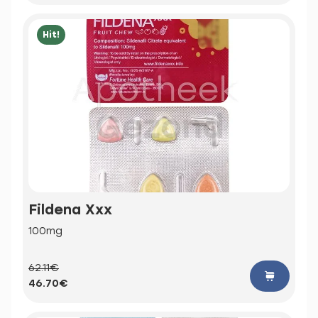
Hit!
Fildena Xxx
100mg
62.11€
46.70€