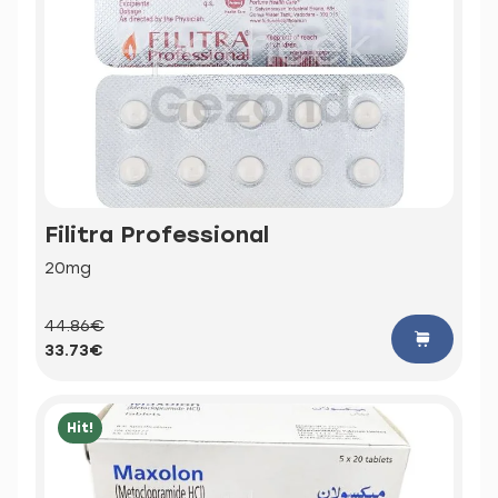
Filitra Professional
20mg
44.86€
33.73€
Hit!