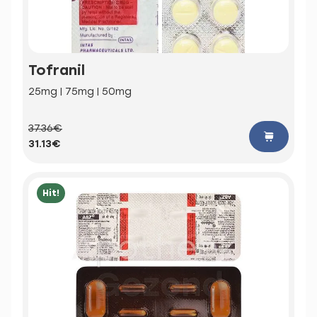
Tofranil
25mg | 75mg | 50mg
37.36€
31.13€
Hit!