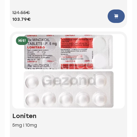
124.55€
103.79€
Hit!
Loniten
5mg | 10mg