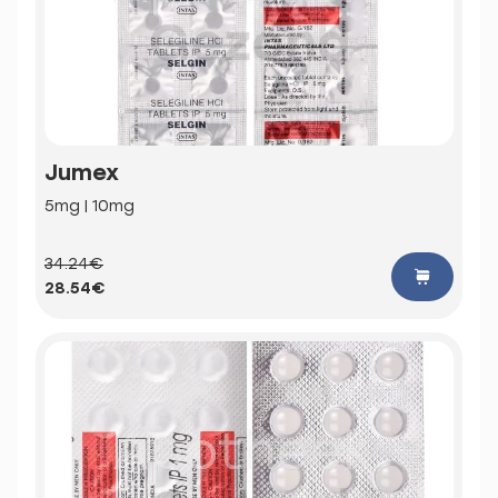
Jumex
5mg | 10mg
34.24€
28.54€