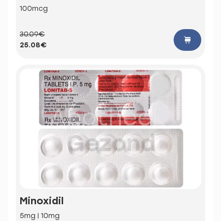
100mcg
30.09€
25.08€
Minoxidil
5mg | 10mg