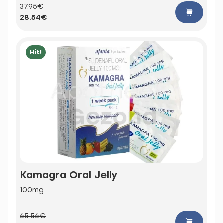
37.95€
28.54€
Hit!
Kamagra Oral Jelly
100mg
65.56€