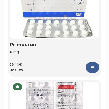
Primperan
10mg
38.40€
32.00€
Hit!