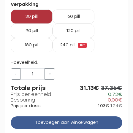
Verpakking
30 pill
60 pill
90 pill
120 pill
180 pill
240 pill
Hit
Hoeveelheid:
-
+
Totale prijs
31.13€
37.36€
Prijs per eenheid
0.72€
Besparing
0.00€
Prijs per dosis
1.03€
1.24€
Toevoegen aan winkelwagen