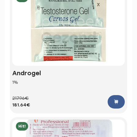
Androgel
1%
217.96€
181.64€
Hit!