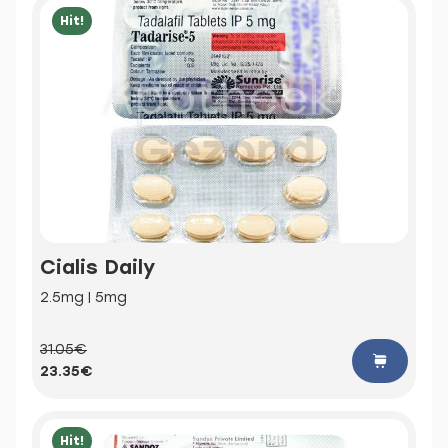
Hit!
Cialis Daily
2.5mg | 5mg
31.05€
23.35€
Hit!