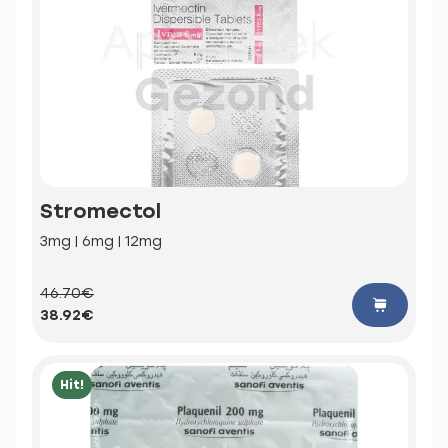
Stromectol
3mg | 6mg | 12mg
46.70€
38.92€
Hit!