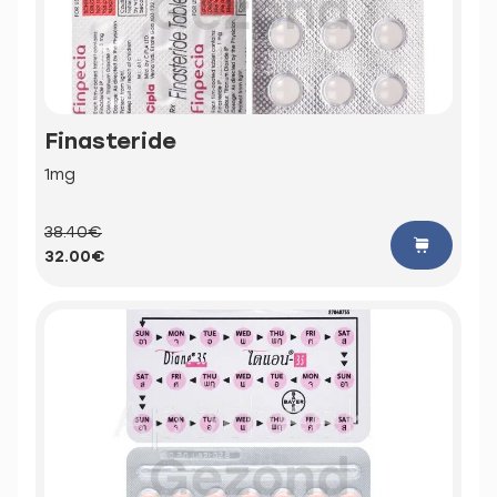
Finasteride
1mg
38.40€
32.00€