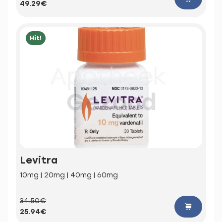
49.29€
Hit!
Levitra
10mg | 20mg | 40mg | 60mg
34.50€
25.94€