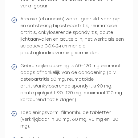
verkrijgbaar.
Arcoxia (etoricoxib) wordt gebruikt voor pijn
en ontsteking bij osteoartritis, reumatoïde
artritis, ankyloserende spondylitis, acute
jichtaanvallen en acute pijn; het werkt als een
selectieve COX‑2‑remmer die
prostaglandinevorming vermindert.
Gebruikelijke dosering is 60–120 mg eenmaal
daags afhankelijk van de aandoening (bijv.
osteoartritis 60 mg, reumatoïde
artritis/ankyloserende spondylitis 90 mg,
acute pijn/gicht 90–120 mg, maximaal 120 mg
kortdurend tot 8 dagen).
Toedieningsvorm: filmomhulde tabletten
(verkrijgbaar in 30 mg, 60 mg, 90 mg en 120
mg).