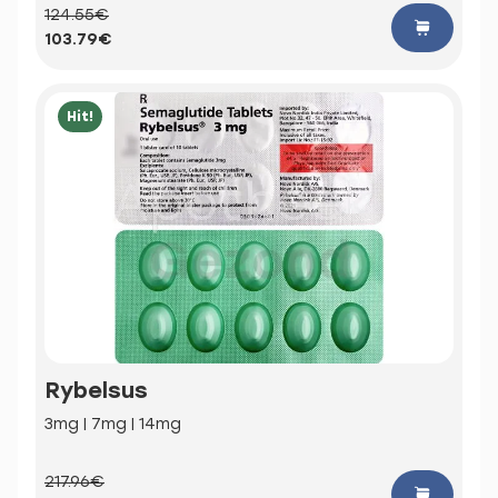
124.55€
103.79€
Hit!
Rybelsus
3mg | 7mg | 14mg
217.96€