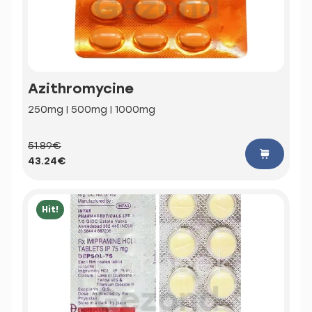
Azithromycine
250mg | 500mg | 1000mg
51.89€
43.24€
Hit!