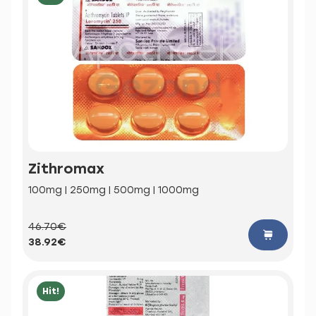
Zithromax
100mg | 250mg | 500mg | 1000mg
46.70€
38.92€
Hit!