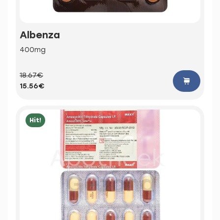
Albenza
400mg
18.67€
15.56€
Hit!