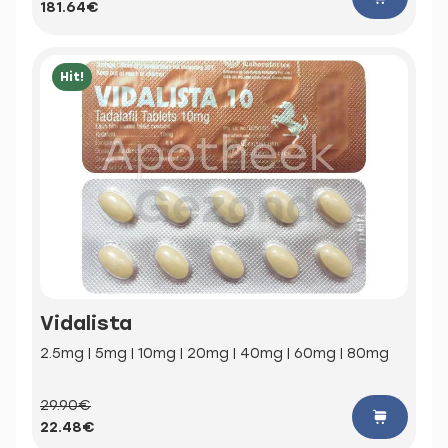
181.64€
Hit!
Vidalista
2.5mg | 5mg | 10mg | 20mg | 40mg | 60mg | 80mg
29.90€
22.48€