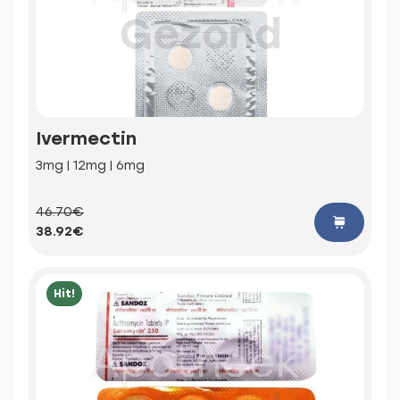
Ivermectin
3mg | 12mg | 6mg
46.70€
38.92€
Hit!