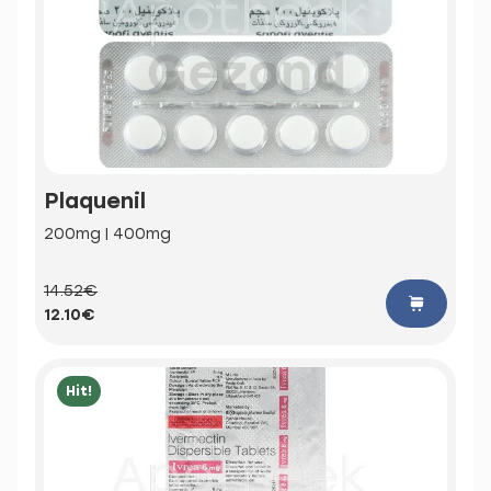
Plaquenil
200mg | 400mg
14.52€
12.10€
Hit!