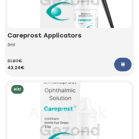
Careprost Applicators
3ml
51.89€
43.24€
Hit!