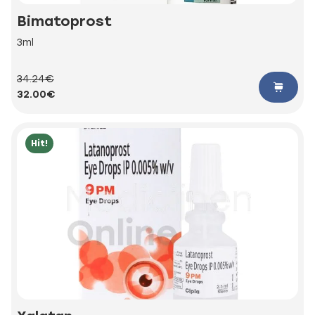
Bimatoprost
3ml
34.24€
32.00€
Hit!