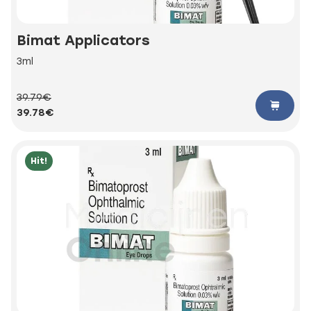
Bimat Applicators
3ml
39.79€
39.78€
Hit!