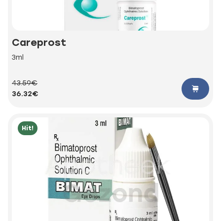
Careprost
3ml
43.59€
36.32€
Hit!