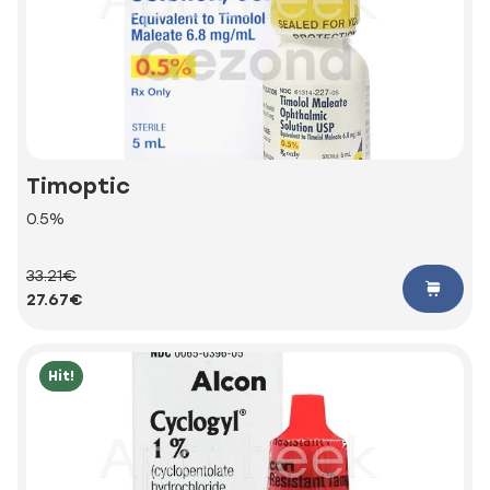
Timoptic
0.5%
33.21€
27.67€
Hit!