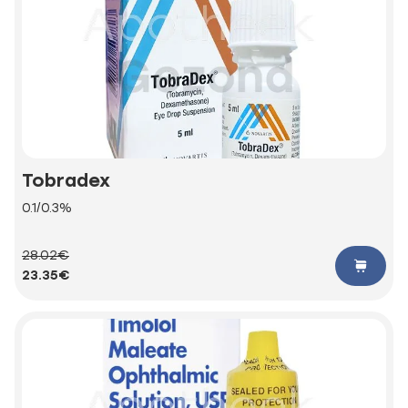
Tobradex
0.1/0.3%
28.02€
23.35€