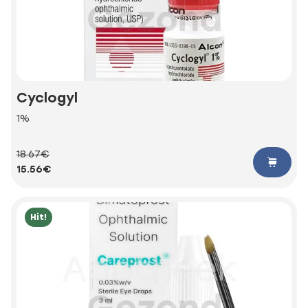
Cyclogyl
1%
18.67€
15.56€
Hit!